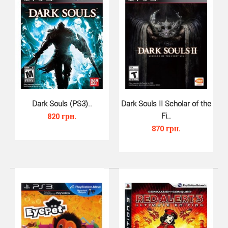
Игра Mass Effect 3– заключительная часть легендарной
космической саги, что была разработана канадско..
Dark Souls (PS3)..
Dark Souls II Scholar of the
820 грн.
Fi..
870 грн.