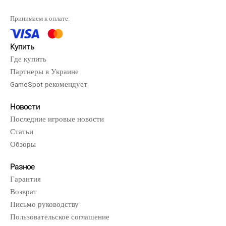
Command and Conquer Red Alert 3..
960 грн.
Принимаем к оплате:
Купить
Где купить
Партнеры в Украине
Command and Conquer Red Alert 3 Ultimate Edition для
GameSpot рекомендует
PS3 - в полной мере использует потенциал диска ..
Новости
Последние игровые новости
Статьи
Обзоры
Разное
Гарантия
Возврат
Письмо руководству
Пользовательское соглашение