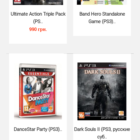
Ultimate Action Triple Pack
Band Hero Standalone
(PS..
Game (PS3)..
990 грн.
Dark Souls (PS3)..
820 грн.
Когда пламя угасает, и все обращается в прах, вас ждёт
новое путешествие в мир, полный невероятных п..
DanceStar Party (PS3)..
Dark Souls II (PS3, русские
суб..