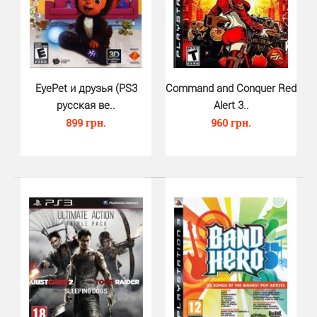
XCOM Enemy Unknown (PS3)..
790 грн.
EyePet и друзья (PS3
Command and Conquer Red
русская ве..
Alert 3..
899 грн.
960 грн.
XCOM: Enemy Unknown (PS3) - великолепный римейк
классической стратегии 1993 года от создателе..