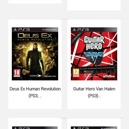
Dark Souls II Scholar of the Fi..
870 грн.
Deus Ex Human Revolution
Guitar Hero Van Halen
(PS3, ..
(PS3)..
В игру Dark Souls II: Scholar of the First Sin PS3 были
включены все дополнительные..