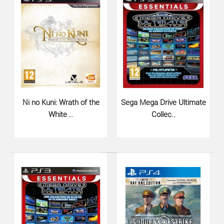
Ni no Kuni: Wrath of the
Sega Mega Drive Ultimate
White ..
Collec..
EyePet и друзья (PS3 русская ве..
899 грн.