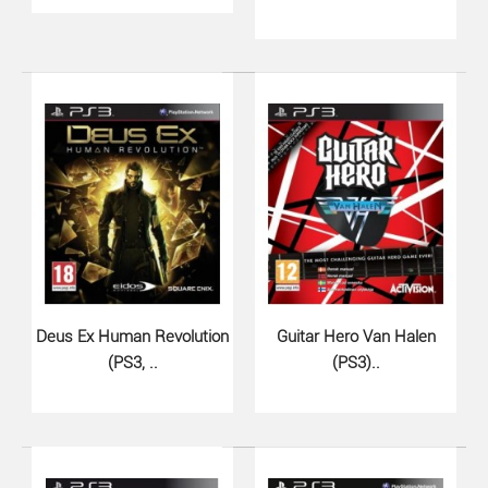
Dark Souls II Scholar of the Fi..
870 грн.
Deus Ex Human Revolution
Guitar Hero Van Halen
(PS3, ..
(PS3)..
В игру Dark Souls II: Scholar of the First Sin PS3 были
включены все дополнительные..