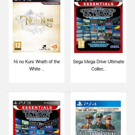
Ni no Kuni: Wrath of the
Sega Mega Drive Ultimate
White ..
Collec..
EyePet и друзья (PS3 русская ве..
899 грн.