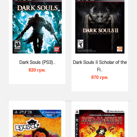
Игра Mass Effect 3– заключительная часть легендарной
космической саги, что была разработана канадско..
Dark Souls (PS3)..
Dark Souls II Scholar of the
820 грн.
Fi..
870 грн.