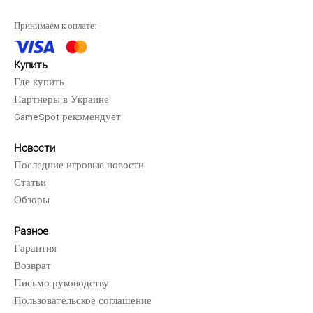
Command and Conquer Red Alert 3..
960 грн.
Принимаем к оплате:
Купить
Где купить
Партнеры в Украине
Command and Conquer Red Alert 3 Ultimate Edition для
GameSpot рекомендует
PS3 - в полной мере использует потенциал диска ..
Новости
Последние игровые новости
Статьи
Обзоры
Разное
Гарантия
Возврат
Письмо руководству
Пользовательское соглашение