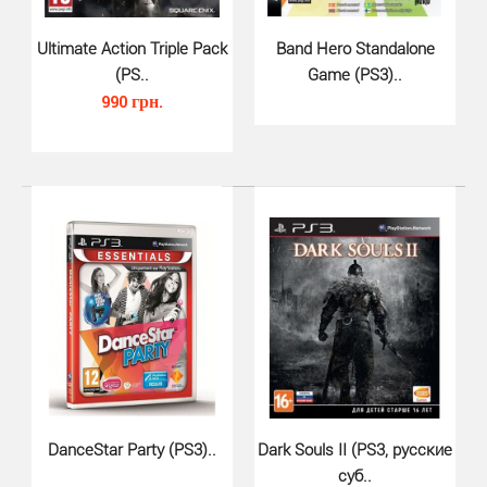
Ultimate Action Triple Pack
Band Hero Standalone
(PS..
Game (PS3)..
990 грн.
Dark Souls (PS3)..
820 грн.
Когда пламя угасает, и все обращается в прах, вас ждёт
новое путешествие в мир, полный невероятных п..
DanceStar Party (PS3)..
Dark Souls II (PS3, русские
суб..