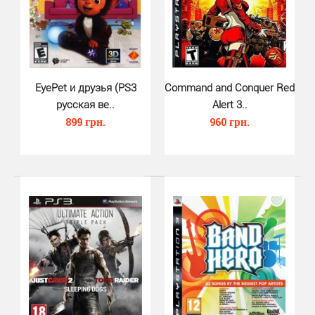
XCOM Enemy Unknown (PS3)..
790 грн.
EyePet и друзья (PS3
Command and Conquer Red
русская ве..
Alert 3..
899 грн.
960 грн.
XCOM: Enemy Unknown (PS3) - великолепный римейк
классической стратегии 1993 года от создателе..