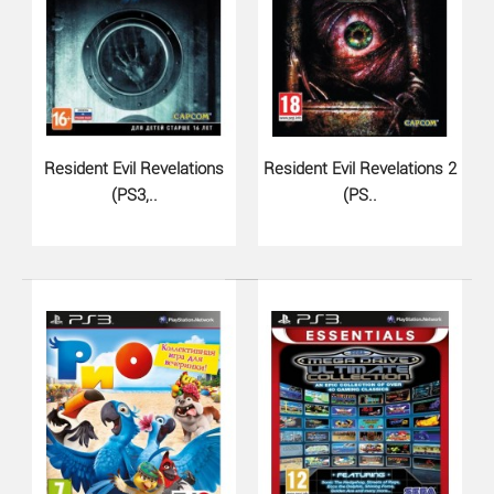
Возвращение к экстремальным условиям. Возвращая
серию к ее истокам. Lost Planet 3 возвращается в EDN..
Resident Evil Revelations
Resident Evil Revelations 2
(PS3,..
(PS..
Rayman Legends + Rayman Origins..