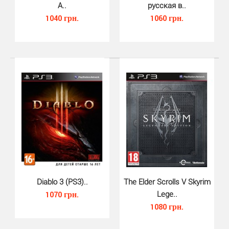
A..
русская в..
1040 грн.
1060 грн.
Sonic Unleashed (PS3)..
790 грн.
Если мир разбили вдребезги Соник — всего лишь еж,
разве что необычного синего цвета, но вс..
Diablo 3 (PS3)..
The Elder Scrolls V Skyrim
1070 грн.
Lege..
1080 грн.