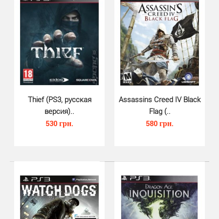
Джоди Холмс – девушка, обладающая
паранормальными способностями. Вместе с ней вам
предстоит пройти н..
Thief (PS3, русская
Assassins Creed IV Black
версия)..
Flag (..
530 грн.
580 грн.