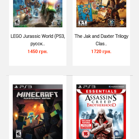
Знаменитому Сонику нет равных в скорости. Но
в Sonic & All-Star Racing Transformed ему..
LEGO Jurassic World (PS3,
The Jak and Daxter Trilogy
русск..
Clas..
1450 грн.
1720 грн.