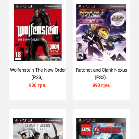
от студии Traveller´s Tales. Игра основана на одно..
Wolfenstein The New Order
Ratchet and Clank Nexus
(PS3,..
(PS3)..
980 грн.
990 грн.
Assassins Creed 2 Game of the Y..
790 грн.