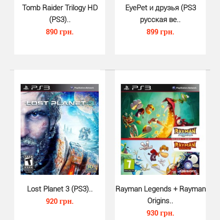
Tomb Raider Trilogy HD
EyePet и друзья (PS3
(PS3)..
русская ве..
890 грн.
899 грн.
Rayman Legends (PS3, русская ве..
680 грн.
Rayman Legends — аркадный платформер,
разработанный студией Ubisoft Montpellier. Rayman
Legends расс..
Lost Planet 3 (PS3)..
Rayman Legends + Rayman
920 грн.
Origins..
930 грн.