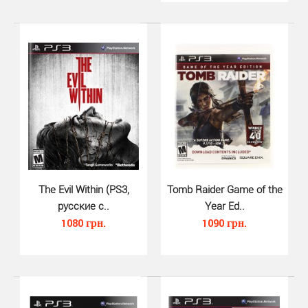
Grand Theft Auto San Andreas (P..
The Evil Within (PS3,
Tomb Raider Game of the
810 грн.
русские с..
Year Ed..
1080 грн.
1090 грн.
Grand Theft Auto: San Andreas - пятая часть
серии GTA, события которой разворачиваются в 1..