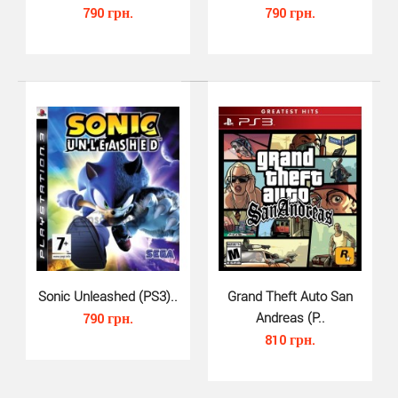
790 грн.
790 грн.
Assassins Creed IV Black Flag (..
580 грн.
Sonic Unleashed (PS3)..
Grand Theft Auto San
790 грн.
Andreas (P..
810 грн.
Золотая эра пиратства. Безжалостные корсары
захватили власть над Карибским морем и основ..