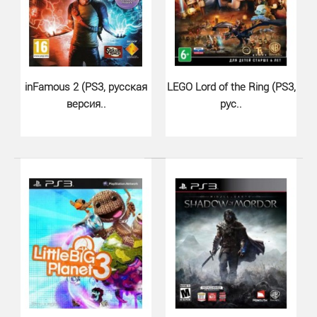
inFamous 2 (PS3, русская
LEGO Lord of the Ring (PS3,
Tomb Raider Trilogy HD (PS3)..
версия..
рус..
890 грн.
Tomb Raider Trilogy - собрание трех последних игр
серии Tomb Raider в одной коробке. Геймера..