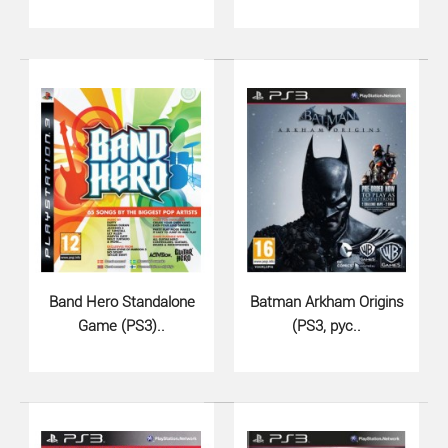
Dark Souls II Scholar of the Fi..
870 грн.
В игру Dark Souls II: Scholar of the First Sin PS3 были
Band Hero Standalone
Batman Arkham Origins
включены все дополнительные..
Game (PS3)..
(PS3, рус..