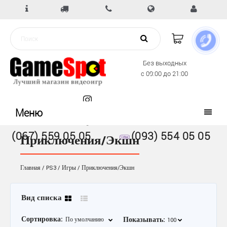
Без выходных
с 09:00 до 21:00
Меню
(067) 559 05 05
(093) 554 05 05
Приключения/Экшн
Главная
PS3
Игры
Приключения/Экшн
Вид списка
Сортировка:
Показывать: