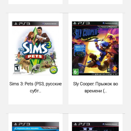
Prince of Persia Trilogy HD (PS..
950 грн.
Prince of Persia Trilogy HD Collection будет включать в
Sims 3: Pets (PS3, русские
Sly Cooper: Прыжок во
себя трилогию, вышедшую на PC и консолях про..
субт..
времени (..