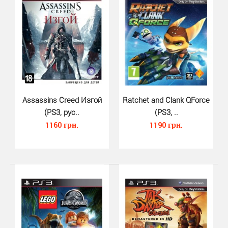
Assassins Creed Изгой
Ratchet and Clank QForce
(PS3, рус..
(PS3, ..
1160 грн.
1190 грн.
Sonic All-Star Racing Transform..
820 грн.