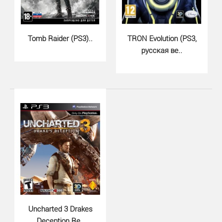
Tomb Raider (PS3)..
TRON Evolution (PS3,
русская ве..
Wolfenstein The New Order (PS3,..
980 грн.
Uncharted 3 Drakes
Deception Re..