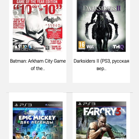
Batman: Arkham City Game
Darksiders II (PS3, русская
of the..
вер..
LEGO Batman 3 Beyond Gotham (PS..
870 грн.
LEGO Batman 3: Beyond Gotham PS3 - это очередной
трехмерный платформер от ТТ Games. В этой ч..