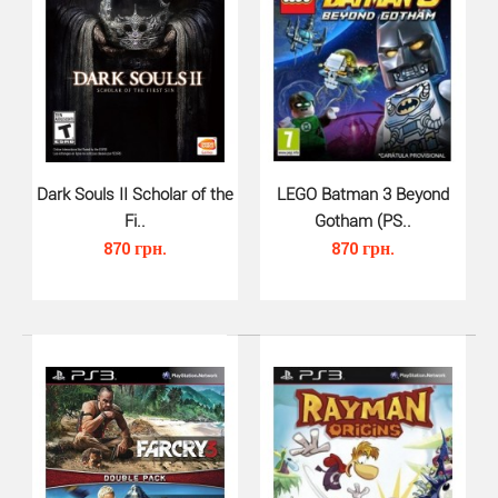
Watch Dogs (PS3) - новый захватывающий
приключенческий боевик на консоли нового поколения
от со..
Dark Souls II Scholar of the
LEGO Batman 3 Beyond
Fi..
Gotham (PS..
870 грн.
870 грн.