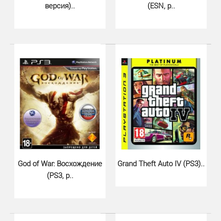
версия)..
(ESN, р..
Far Cry 3 Среди всех шутеров нашего времени
серия Far Cry занимает если не первое ме..
God of War: Восхождение
Grand Theft Auto IV (PS3)..
(PS3, р..