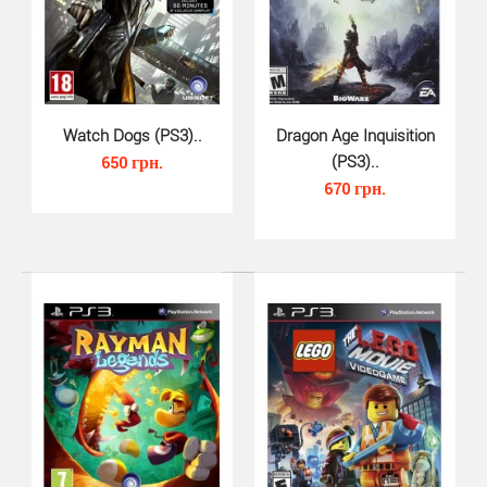
Saints Row The Third (PS3, русс..
530 грн.
Watch Dogs (PS3)..
Dragon Age Inquisition
650 грн.
(PS3)..
670 грн.
Saints Row The Third для PS3 - разрушьте и уничтожьте
монополию Синдиката на оружие, киберпреступнос..