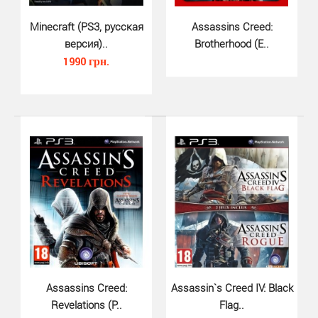
Far Cry 2 (PS3)..
Minecraft (PS3, русская
Assassins Creed:
840 грн.
версия)..
Brotherhood (E..
1990 грн.
Шутер от первого лица для PlayStation 3 дает игрокам
открытый игровой процессИсследуйте прекрасно де..
Assassins Creed:
Assassin`s Creed IV: Black
Revelations (P..
Flag..