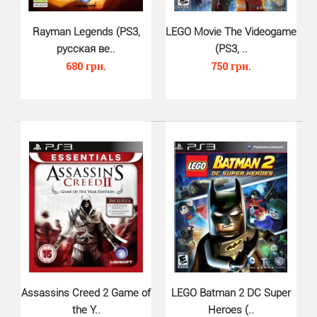
Rayman Legends (PS3,
LEGO Movie The Videogame
русская ве..
(PS3, ..
680 грн.
750 грн.
Thief (PS3, русская версия)..
530 грн.
Thief для PS3 — экшен от первого лица, разработанный
студией Eidos-Montréal при поддержке Nixxes Sof..
Assassins Creed 2 Game of
LEGO Batman 2 DC Super
the Y..
Heroes (..