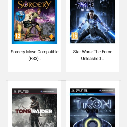
Sorcery Move Compatible
Star Wars: The Force
(PS3)..
Unleashed ..
Tomb Raider Underworld (PS3)..
960 грн.
Tomb Raider Underworld для PlayStation 3 от Eidos
возобновляет игру с того места, на котором останов..