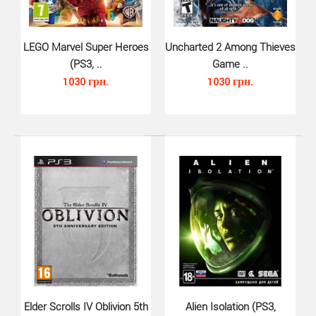
LEGO Batman 2 DC Super Heroes (..
LEGO Marvel Super Heroes
Uncharted 2 Among Thieves
790 грн.
(PS3, ..
Game ..
1030 грн.
1030 грн.
Продолжение знаменитого приключенческого
бестселлера LEGO Batman: The Videogame для&n..
Elder Scrolls IV Oblivion 5th
Alien Isolation (PS3,