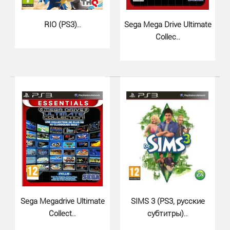
930 грн.
RIO (PS3)..
Sega Mega Drive Ultimate
Collec..
RAYMAN LEGENDSRayman Legends PS3 — аркадный
платформер, разработанный студией Ubisoft
Montpellier. R..
Sega Megadrive Ultimate
SIMS 3 (PS3, русские
Collect..
субтитры)..