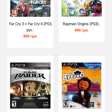
Dragon Age Inquisition (PS3)..
670 грн.
Far Cry 3 + Far Cry 4 (PS3,
Rayman Origins (PS3)..
рус..
890 грн.
890 грн.
Dragon Age Inquisition для PS3 - продолжение культовой
Dragon Age, которую как и предыдущие части р..