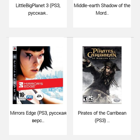
LittleBigPlanet 3 (PS3,
Middle-earth Shadow of the
русская..
Mord..
EyePet и друзья (PS3 русская ве..
899 грн.
Mirrors Edge (PS3, русская
Pirates of the Carribean
Забавный виртуальный зверек вновь возвращается, но
верс..
(PS3) ..
на этот раз веселья будет еще больше! Посколько..