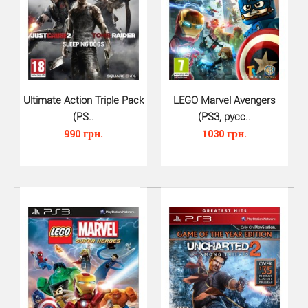
Assassins Creed 2 Game of the Year Edition для PS3 -
исследуйте начало современной истории в эпическ..
Ultimate Action Triple Pack
LEGO Marvel Avengers
(PS..
(PS3, русс..
990 грн.
1030 грн.