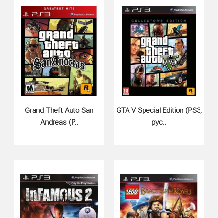
Rayman Origins (PS3)..
890 грн.
Неутомимый Реймен снова с нами! Замечательного
рисованного персонажа и его друга Глобокса ожидают
..
Grand Theft Auto San
GTA V Special Edition (PS3,
Andreas (P..
рус..