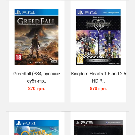
Greedfall (PS4, русские
Kingdom Hearts 1.5 and 2.5
субтитр..
HD R..
Monster Hunter World (PS4, русс..
870 грн.
870 грн.
640 грн.
Новейший выпуск популярной серии ролевых экшенов
Monster Hunter, суммарные продажи которой