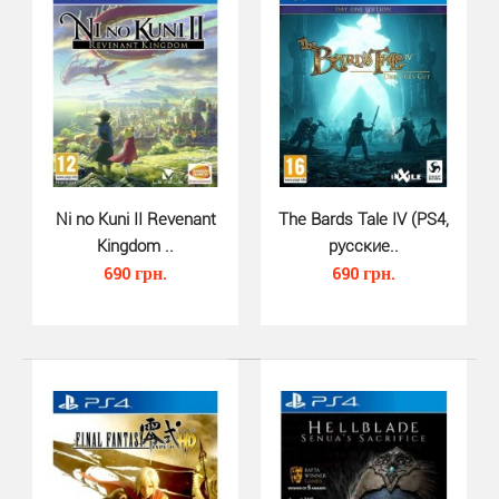
Dishonored 2 для PS4 – это экшн с видом от первого
лица, который разрабатывает студия Arkane Studio..
Ni no Kuni II Revenant
The Bards Tale IV (PS4,
Kingdom ..
русские..
690 грн.
690 грн.
Torment Tides of Numenera (PS4,..