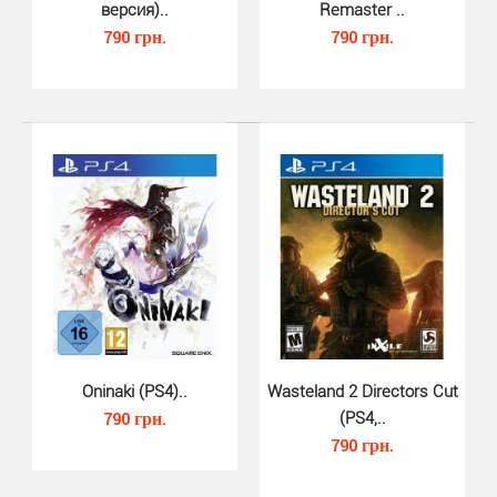
версия)..
Remaster ..
790 грн.
790 грн.
Outriders Worldslayer (PS4)..
590 грн.
Outriders Worldslayer (PS4) предлагает Вам
присоединится к игре в кооперативный шутер для от
одного ..
Oninaki (PS4)..
Wasteland 2 Directors Cut
790 грн.
(PS4,..
790 грн.