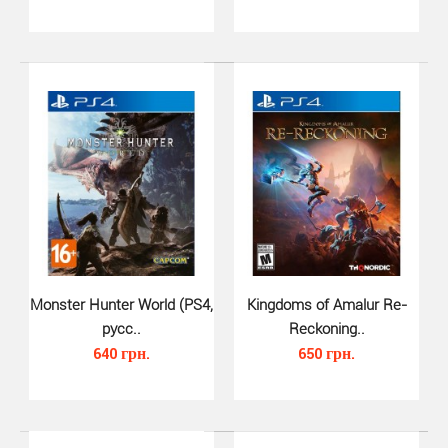
Monster Hunter World (PS4,
Kingdoms of Amalur Re-
русс..
Reckoning..
Immortal Realms Vampire Wars (P..
640 грн.
650 грн.
450 грн.