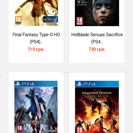
490 грн.
Final Fantasy Type-0 HD
Hellblade Senuas Sacrifice
Torment Tides of Numenera PS4 - это двухмерная РПГ
(PS4)..
(PS4..
от студии InXile Entertainment. В игре Вы путешес..
710 грн.
730 грн.