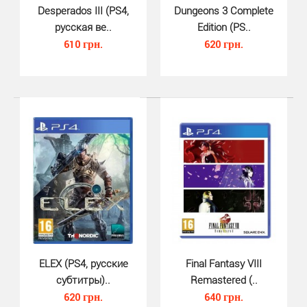
Desperados III (PS4,
Dungeons 3 Complete
русская ве..
Edition (PS..
610 грн.
620 грн.
Chivalry 2 (PS4, русские субтит..
450 грн.
Слэшер Chivalry 2 для PS4 посвящен грандиозным
средневековым сражениям. Игроки станут
ELEX (PS4, русские
Final Fantasy VIII
участниками н..
субтитры)..
Remastered (..
620 грн.
640 грн.