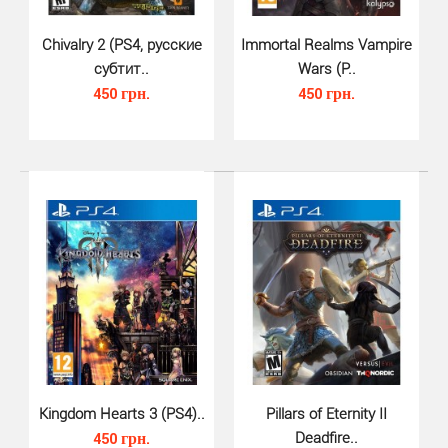
Chivalry 2 (PS4, русские
Immortal Realms Vampire
субтит..
Wars (P..
450 грн.
450 грн.
Fallout 76 (PS4, русские субтит..
420 грн.
Fallout 76 PS4 - онлайн РПГ, которая является
приквелом основной серии Fallout.Компания Bethesda
Gam..
Kingdom Hearts 3 (PS4)..
Pillars of Eternity II
450 грн.
Deadfire..