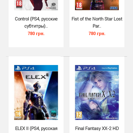
Okami HD (PS4)..
540 грн.
Control (PS4, русские
Fist of the North Star Lost
субтитры)..
Par..
780 грн.
780 грн.
Okami HD PS4 - это переиздание знаменитого экшн РПГ
вышедшего в далеком 2006 году на PS2. Сюжет игры..
ELEX II (PS4, русская
Final Fantasy XX-2 HD