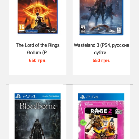
Kingdom Hearts 3 (PS4)..
450 грн.
Kingdom Hearts III PS4 - это продолжение серии
The Lord of the Rings
Wasteland 3 (PS4, русские
японских ролевых игр, которая представляет из себя
Gollum (P..
субти..
см..
650 грн.
650 грн.