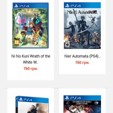
Ni No Kuni Wrath of the
Nier Automata (PS4)..
White W..
760 грн.
760 грн.
The Surge 2 (PS4, русская верси..
530 грн.