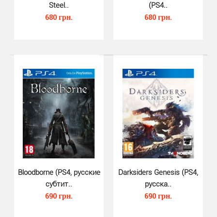
Steel..
(PS4..
680 грн.
680 грн.
This is the Police 2 (PS4, русс..
450 грн.
Bloodborne (PS4, русские
Darksiders Genesis (PS4,
This is the Police 2 PS4 - это продолжение необычной
субтит..
русска..
нуар-драмы This is the Police.Трактуйте законы ..
690 грн.
690 грн.