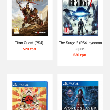
Сюжет игры Deus Ex Mankind Divided PS4 строится
вокруг противостояние между аугментированными и
обыч..
Titan Quest (PS4)..
The Surge 2 (PS4, русская
520 грн.
верси..
530 грн.