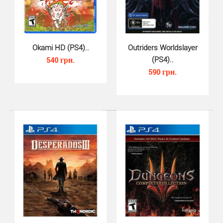
Jagged Alliance Rage (PS4, русс..
Okami HD (PS4)..
Outriders Worldslayer
430 грн.
540 грн.
(PS4)..
590 грн.
Jagged Alliance Rage PS4 - это продолжение
мегапопулярной серии пошаговых тактических игр, в
которых..