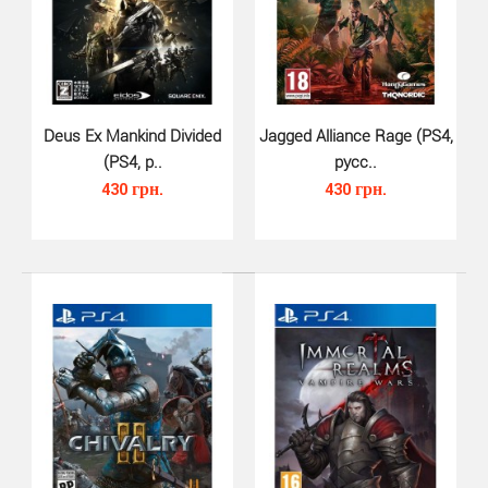
Dungeons 2 (PS4, русская версия..
360 грн.
Deus Ex Mankind Divided
Jagged Alliance Rage (PS4,
(PS4, р..
русс..
430 грн.
430 грн.
Лорд Подземелья возвращается — и на этот раз все
серьезно! В Dungeons 2 вам придется уступ..