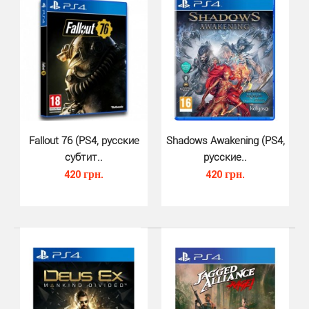
Anthem PS4 - новый экшн/РПГ от Bioware.Anthem для
PlayStation 4 - это новый многопользовательский фу..
Fallout 76 (PS4, русские
Shadows Awakening (PS4,
субтит..
русские..
420 грн.
420 грн.