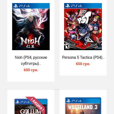
Immortal Realms Vampire Wars PS4 - это стратегическая
игра про вампиров, в которой игрокам предстоит..
Nioh (PS4, русские
Persona 5 Tactica (PS4)..
субтитры)..
650 грн.
650 грн.