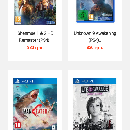
Dungeons 3 Complete Edition для PS4 - видеоигра,
изданная компанией Kalypso Media, которая является ..
Shenmue 1 & 2 HD
Unknown 9 Awakening
Remaster (PS4)..
(PS4)..
830 грн.
830 грн.