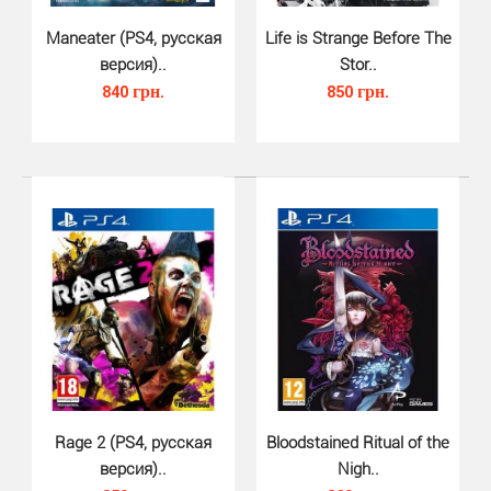
ELEX (PS4, русские субтитры)..
Maneater (PS4, русская
Life is Strange Before The
620 грн.
версия)..
Stor..
840 грн.
850 грн.
ELEX для PS4 - это классная динамическая РПГ от
создателей Готики. События игры происходят на
планет..
Rage 2 (PS4, русская
Bloodstained Ritual of the
версия)..
Nigh..