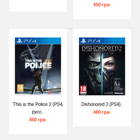
450 грн.
Shadows Awakening (PS4, русские..
420 грн.
This is the Police 2 (PS4,
Dishonored 2 (PS4)..
русс..
480 грн.
450 грн.
Shadows Awakening (PS4) имеет обширный игровой
процесс — более 40 часов на одно прохождение, но со