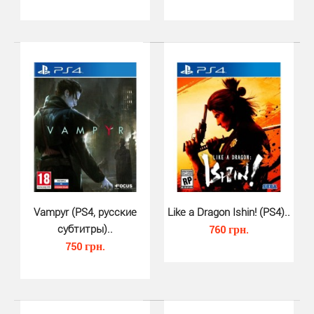
Titan Quest (PS4)..
520 грн.
Vampyr (PS4, русские
Like a Dragon Ishin! (PS4)..
субтитры)..
760 грн.
750 грн.
Titan Quest для PS4 - исследуйте древний мир.
Раскрывайте тайные тайны, путешествуя по
легендарным м..