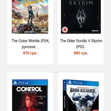
насчитыва..
The Outer Worlds (PS4,
The Elder Scrolls V Skyrim
русские ..
(PS3..
870 грн.
880 грн.
Kingdoms of Amalur Re-Reckoning..
650 грн.