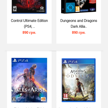
Control Ultimate Edition
Dungeons and Dragons
Kingdoms of Amalur Re-Reckoning (PS4) -
(PS4, ..
Dark Allia..
бескомпромиссно хитовая RPG от геймдизайнера Кена
890 грн.
890 грн.
Ролстона (..