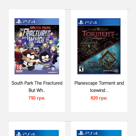
Desperados III (PS4, русская ве..
South Park The Fractured
610 грн.
Planescape Torment and
But Wh..
Icewind ..
795 грн.
820 грн.
Desperados III для PS4 - это долгожданное продолжение
популярной игровой серии в жанре тактической с..