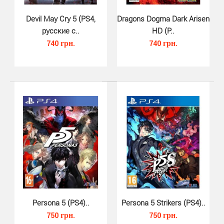
Devil May Cry 5 (PS4,
Dragons Dogma Dark Arisen
русские с..
HD (P..
740 грн.
740 грн.
The Dwarves (PS4, русские субти..
520 грн.
Игроков ждут открытый мир и передовая
инновационная боевая система, в основе которой
лежат базовые ф..
Persona 5 (PS4)..
Persona 5 Strikers (PS4)..
750 грн.
750 грн.