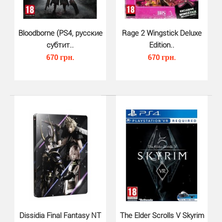
Bloodborne (PS4, русские
Rage 2 Wingstick Deluxe
субтит..
Edition..
670 грн.
670 грн.
Pillars of Eternity II Deadfire..
450 грн.
Pillars of Eternity 2 Deadfire для PS4 - это сиквел к Pillars
of Eternity, которая вышла в 2015 год..
Dissidia Final Fantasy NT
The Elder Scrolls V Skyrim