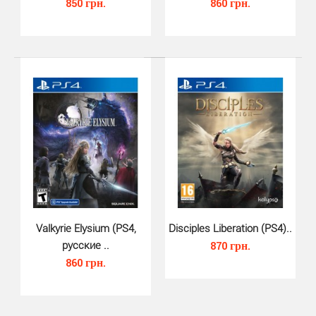
850 грн.
860 грн.
Final Fantasy VIII Remastered (..
640 грн.
Final Fantasy VIII Remastered PS4 рассказывает
эпическую историю о войне и любви. Военная Нация
Valkyrie Elysium (PS4,
Disciples Liberation (PS4)..
Галь..
русские ..
870 грн.
860 грн.