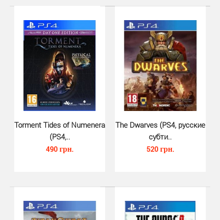
з..
Torment Tides of Numenera
The Dwarves (PS4, русские
(PS4,..
субти..
490 грн.
520 грн.
Deus Ex Mankind Divided (PS4, р..
430 грн.