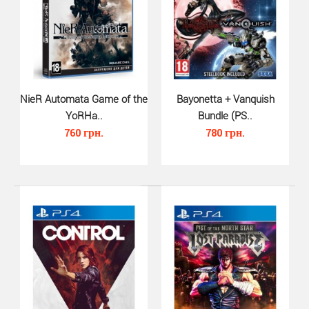
The Surge 2 PS4 - сиквел футуристического экшена в
духе Dark Souls, разработанный компанией Deck13. ..
NieR Automata Game of the
Bayonetta + Vanquish
YoRHa..
Bundle (PS..
760 грн.
780 грн.