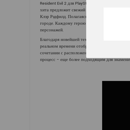
Resident Evil 2 для PlayStation 5 - культовый
хита предложит свежий взгляд на классически
Клэр Рэдфилд. Полагаясь лишь друг на друга,
городе. Каждому герою посвящена собственная
персонажей.
Благодаря новейшей технологии, разработанно
реальном времени отображают любые полученн
сочетании с расположением камеры «из-за пл
процесс – еще более подходящим для знамени