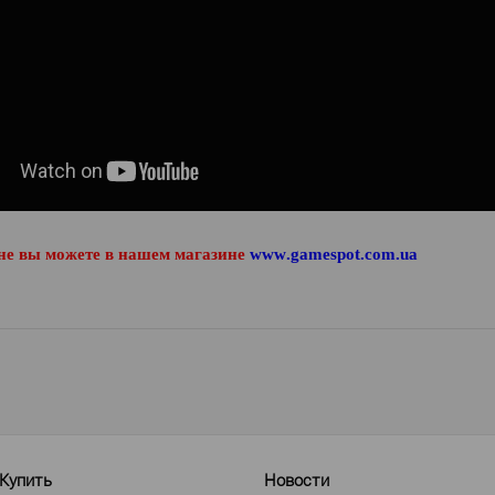
не вы можете в нашем магазине
www
.
gamespot
.
com
.
ua
Купить
Новости