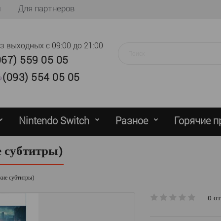
ы
Для партнеров
ез выходных
с 09:00 до 21:00
067) 559 05 05
(093) 554 05 05
Nintendo Switch
Разное
Горячие 
ие субтитры)
ские субтитры)
0 о