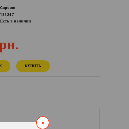
Capcom
131247
Есть в наличии
рн.
К
КУПИТЬ
его жанра хоррор.
×