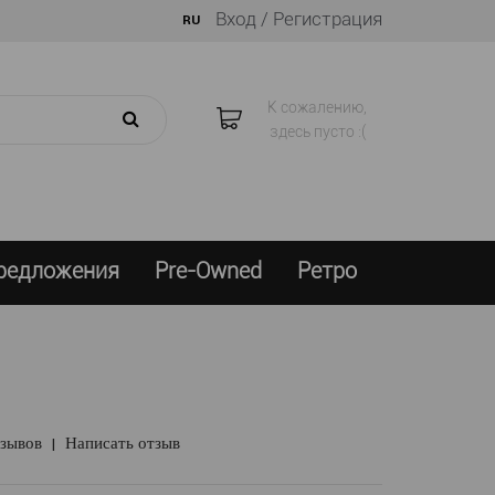
Вход /
Регистрация
RU
К сожалению,
здесь пусто :(
предложения
Pre-Owned
Ретро
тзывов
|
Написать отзыв