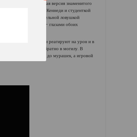
двадцать лет. Современная версия знаменитого
им-новичком Леоном С. Кеннеди и студенткой
ь в обернувшемся смертельной ловушкой
игры во всей полноте – глазами обоих
и графики. Тела зомби реагируют на урон и в
оживших мертвецов обратно в могилу. В
близким и пробирающим до мурашек, а игровой