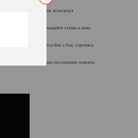
твуйте азарт и накал боя, используя
воих интересах - превращайте стены в окна
ие и защитники сражаются бок о бок, стремясь
упа, который поможет вам постепенно освоить