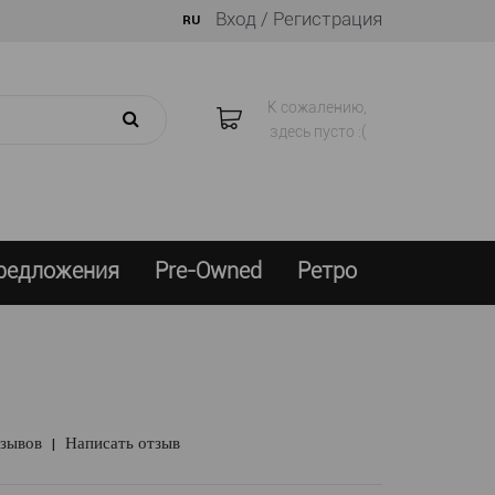
Вход /
Регистрация
RU
К сожалению,
здесь пусто :(
предложения
Pre-Owned
Ретро
тзывов
|
Написать отзыв