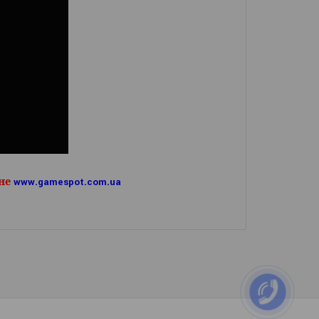
не
www
.
gamespot
.
com
.
ua