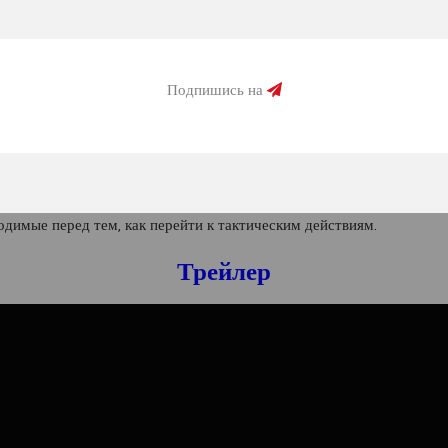
 и защиту, адаптируя свой подход к оперативникам и картам. Почувс
ерехитрить противников в каждом раунде.
Подпишись на
евой инструмент вашего успеха. Используйте окружающую среду в с
6 на 6 - участвуйте в напряженных сражениях 6 на 6, где атакующ
ащищая свои собственные.
ие для новых игроков, включая новый путь повышения уровня дост
одимые перед тем, как перейти к тактическим действиям.
Трейлер