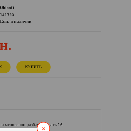
Ubisoft
141783
Есть в наличии
н.
К
КУПИТЬ
м и мгновенно разблокировать 16
×