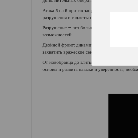
дополнительных оперативников!
Атака 5 на 5 против защиты - чередуйте атаку
разрушения и гаджеты нового уровня, чтобы п
Разрушение — это больше, чем хаос: это ключ
возможностей.
Двойной фронт: динамичная тактическая война 
захватить вражеские сектора, одновременно з
От новобранца до элиты - продуманное обучен
основы и развить навыки и уверенность, необх