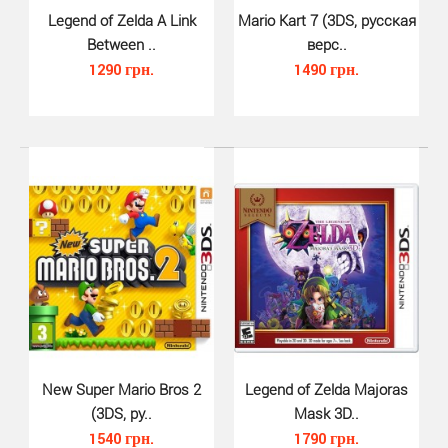
Legend of Zelda A Link
Mario Kart 7 (3DS, русская
Between ..
верс..
1290 грн.
1490 грн.
Pokemon Moon (3DS)..
1090 грн.
Pokemon Moon 3DS - игра для консолей линейки 3DS, в
которой вас будут ждать новые приключения, новый..
New Super Mario Bros 2
Legend of Zelda Majoras
(3DS, ру..
Mask 3D..
1540 грн.
1790 грн.