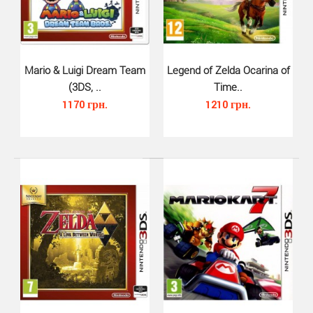
Luigis Mansion 2 (3DS)..
990 грн.
Mario & Luigi Dream Team
Legend of Zelda Ocarina of
(3DS, ..
Time..
1170 грн.
1210 грн.
Luigis Mansion 2 - продолжение игры Luigis Mansion
(2001) из серии игр Mario, разработанное для Nint..