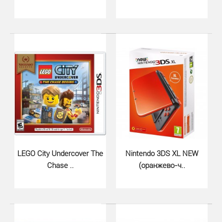
Pokemon Sun (3DS)..
1120 грн.
LEGO City Undercover The
Nintendo 3DS XL NEW
Chase ..
(оранжево-ч..
Pokemon Sun 3DS - игра для консолей линейки 3DS, в
которой вас будут ждать новые приключения, новый ..