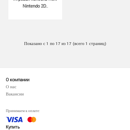
Nintendo 2D..
Legend of Zelda Ocarina of Time..
1210 грн.
Показано с 1 по 17 из 17 (всего 1 страниц)
The Legend of Zelda: Ocarina of Time 3D — это
обновленная версия известной приключенческой игры
о пр..
О компании
О нас
Вакансии
Принимаем к оплате:
Купить