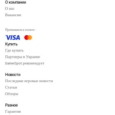
О компании
Игровая консоль New Nintendo 2D..
О нас
Вакансии
Принимаем к оплате:
Игровая консоль New Nintendo 2DS XL - это свежее
пополнение в семействе консолей Nintendo DS, к..
Купить
Где купить
Партнеры в Украине
GameSpot рекомендует
Новости
Последние игровые новости
Статьи
Обзоры
Разное
Гарантия