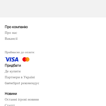
Стартовый набор Lego Dimensions включает: - игра
Lego Dimensions для PS4- игровая платформа Leg..
Про компанію
Про нас
Вакансії
Приймаємо до оплати:
Придбати
Де купити
Партнери в Україні
GameSpot рекомендує
Новини
Останні ігрові новини
Статті