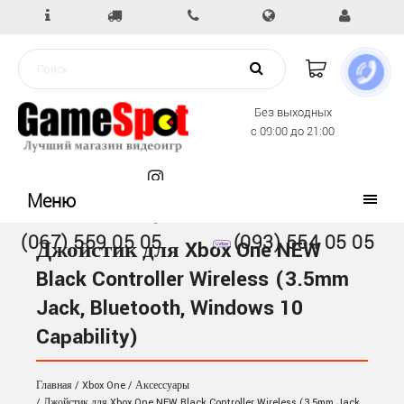
Без выходных
с 09:00 до 21:00
Меню
(067) 559 05 05
(093) 554 05 05
Джойстик для Xbox One NEW
Black Controller Wireless (3.5mm
Jack, Bluetooth, Windows 10
Capability)
Главная
Xbox One
Аксессуары
Джойстик для Xbox One NEW Black Controller Wireless (3.5mm Jack,