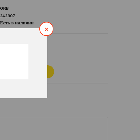
ORB
242907
Есть в наличии
×
н.
К
КУПИТЬ