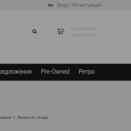
Вход /
Регистрация
RU
К сожалению,
здесь пусто :(
предложения
Pre-Owned
Ретро
тзывов
|
Написать отзыв