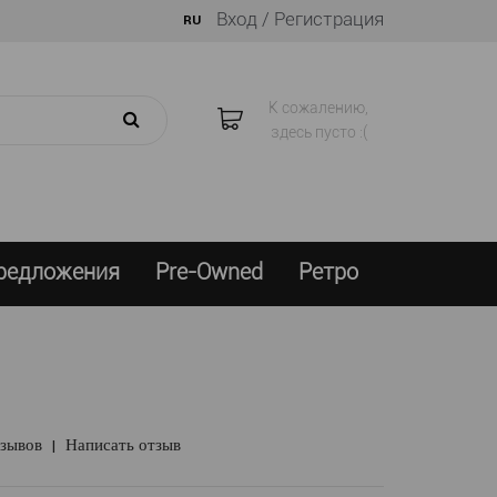
Вход /
Регистрация
RU
К сожалению,
здесь пусто :(
предложения
Pre-Owned
Ретро
тзывов
|
Написать отзыв