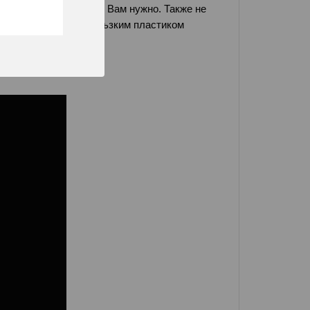
чехол как раз то, что Вам нужно. Также не
с от контакта со скользким пластиком