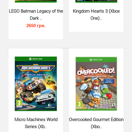
LEGO Batman Legacy of the
Kingdom Hearts 3 (Xbox
LEGO Movie The Videogame (Xbox ..
Dark ..
One)..
690 грн.
2650 грн.
The LEGO Movie: Videogame — трёхмерный платформер
от студии Traveller´s Tales. Игра основана на одно..
Micro Machines World
Overcooked Gourmet Edition
Series (Xb..
(Xbo..