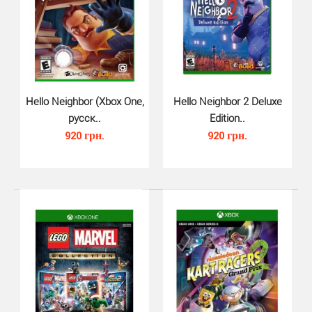
LEGO The Ninjago Movie Videogame для Xbox One - это
новые приключения маленьких нинзя в которых Ва..
Hello Neighbor (Xbox One,
Hello Neighbor 2 Deluxe
русск..
Edition..
920 грн.
920 грн.