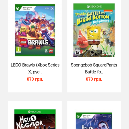
котор..
LEGO Brawls (Xbox Series
Spongebob SquarePants
X, рус..
Battle fo..
870 грн.
870 грн.
LEGO Ninjago Movie Videogame (X..
650 грн.