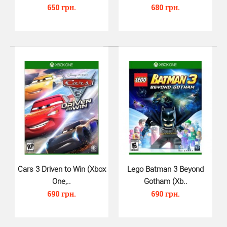
650 грн.
680 грн.
LEGO Marvel Super Heroes (Xbox ..
590 грн.
Cars 3 Driven to Win (Xbox
Lego Batman 3 Beyond
One,..
Gotham (Xb..
690 грн.
690 грн.
LEGO Marvel Super Heroes – это совершенно новая
история в знаменитой вселенной Marvel. Железного Ч..