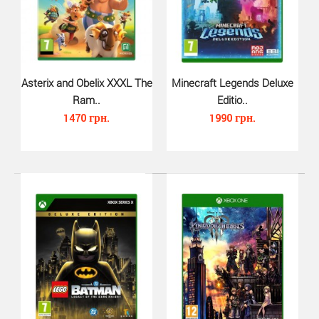
Присоединяйтесь! В самой разнообразной из всех игр
Asterix and Obelix XXXL The
LEGO вас уже ждет ее главный герой – полицейс..
Minecraft Legends Deluxe
Ram..
Editio..
1470 грн.
1990 грн.