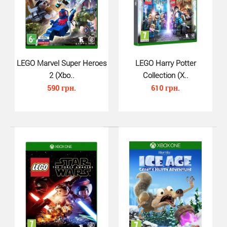
LEGO DC Super Villains (Xbox On..
490 грн.
LEGO Marvel Super Heroes
LEGO Harry Potter
2 (Xbo..
Collection (X..
590 грн.
610 грн.
LEGO DC Super Villains для Xbox One - приключенческий
экшн с видом от третьего лица.Вам предстоит ст..