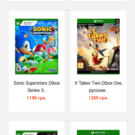
Sonic Superstars (Xbox
It Takes Two (Xbox One,
Lego Batman 3 Beyond Gotham (Xb..
Series X..
русские..
690 грн.
1190 грн.
1250 грн.
LEGO Batman 3: Beyond Gotham — трехмерный