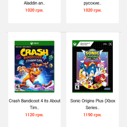
Aladdin an..
русские..
1020 грн.
1020 грн.
Cars 3 Driven to Win (Xbox One,..
690 грн.
Cars 3 для Microsoft Xbox One - это соревновательные
гонки созданные по мотивам мультфильма Тачки...
Crash Bandicoot 4 its About
Sonic Origins Plus (Xbox
Tim..
Series..
1120 грн.
1190 грн.