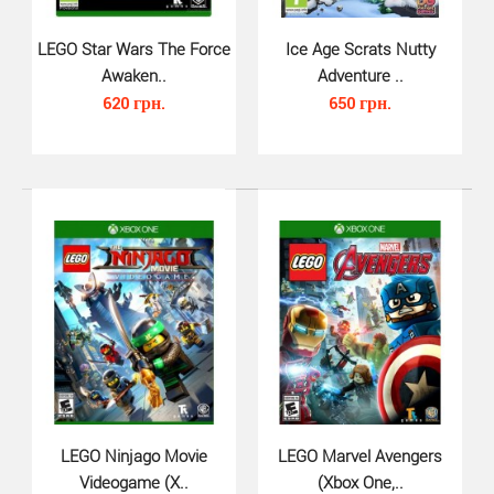
LEGO Star Wars The Force
Ice Age Scrats Nutty
Awaken..
Adventure ..
620 грн.
650 грн.
Rad Rodgers (Xbox One, русская ..
570 грн.
Rad Rodgers для Xbox One - это интересный
платформер про неугомонного парня, который очень
увлечен в..
LEGO Ninjago Movie
LEGO Marvel Avengers
Videogame (X..
(Xbox One,..