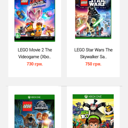
LEGO Marvel Super Heroes 2 для Xbox One - это
продолжение популярной игры, которая вышла еще в
2013 ..
LEGO Movie 2 The
LEGO Star Wars The
Videogame (Xbo..
Skywalker Sa..
730 грн.
750 грн.