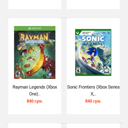
Ice Age Scrats Nutty Adventure ..
650 грн.
Rayman Legends (Xbox
Sonic Frontiers (Xbox Series
One)..
X,..
840 грн.
840 грн.
Ice Age Scrats Nutty Adventure Xbox One - новая
приключенческая игра про белку по имени Скрат,