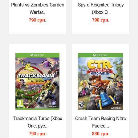
Plants vs Zombies Garden
Spyro Reignited Trilogy
Warfar..
(Xbox O..
790 грн.
790 грн.
LEGO Star Wars The Force Awaken..
620 грн.
LEGO Star Wars: The Force Awakens Xbox
One это возвращение знаменитой серии видеоигр ..
Trackmania Turbo (Xbox
Crash Team Racing Nitro
One, рус..
Fueled ..
790 грн.
830 грн.