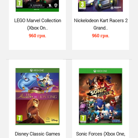
LEGO Marvel Avengers (Xbox One,..
LEGO Marvel Collection
Nickelodeon Kart Racers 2
680 грн.
(Xbox On..
Grand..
960 грн.
960 грн.
LEGO Marvel Avengers для Xbox One - это по сути
первый проект индустрии видеоигр полностью и
целик..
Disney Classic Games
Sonic Forces (Xbox One,