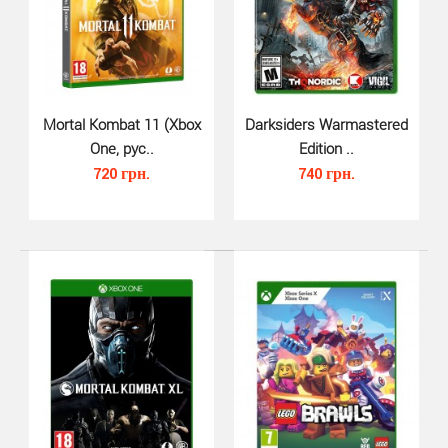
Gotham Knights (Xbox Series X, ..
490 грн.
Mortal Kombat 11 (Xbox
Darksiders Warmastered
One, рус..
Edition ..
720 грн.
740 грн.
Gotham Knights Xbox Series X - играйте за нового
стража DC Super Heroes. Попробуйте себя в роли Бэтг..