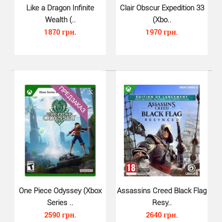
Like a Dragon Infinite
Clair Obscur Expedition 33
Wealth (..
(Xbo..
1870 грн.
1970 грн.
Mortal Kombat XL (Xbox One, рус..
780 грн.
Недавно NetherRealm Studios анонсировала выход
Mortal Kombat XL, полную версию файтинга ..
One Piece Odyssey (Xbox
Assassins Creed Black Flag
Series ..
Resy..
2590 грн.
2640 грн.