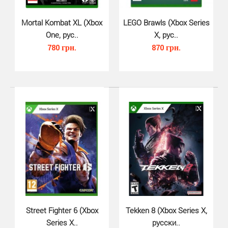
Mortal Kombat XL (Xbox
LEGO Brawls (Xbox Series
One, рус..
X, рус..
780 грн.
870 грн.
UFC (Xbox One)..
530 грн.
UFC — файтинг от студии EA Sports. UFC Xbox One
предлагает игрокам принять участие в чемпи..
Street Fighter 6 (Xbox
Tekken 8 (Xbox Series X,
Series X..
русски..