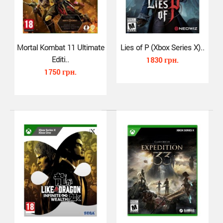
Darksiders Warmastered Edition ..
740 грн.
Mortal Kombat 11 Ultimate
Lies of P (Xbox Series X)..
Editi..
1830 грн.
1750 грн.
Darksiders Warmastered Edition(Xbox One) - игра с
качеством 1080p, полностью переработанная и
улучше..