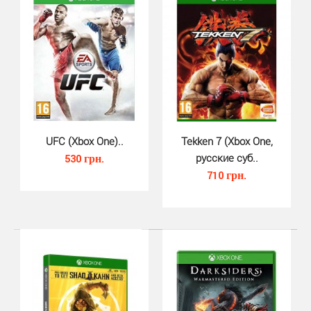
WWE Battlegrounds (Xbox One) — новая
ошеломительная аркада, где ваши любимые
суперзвёзды и легенды W..
UFC (Xbox One)..
Tekken 7 (Xbox One,
530 грн.
русские суб..
710 грн.