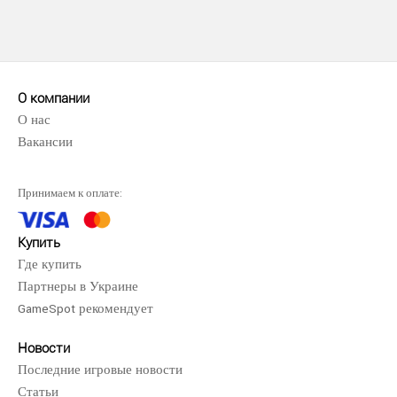
О компании
О нас
Вакансии
Принимаем к оплате:
UFC 5 (Xbox Series X)..
Купить
1190 грн.
Где купить
Партнеры в Украине
GameSpot рекомендует
Новости
EA SPORTS UFC 5 для Xbox Series X настолько реален,
Последние игровые новости
насколько это возможно.Ваши любимые бойцы теперь..
Статьи