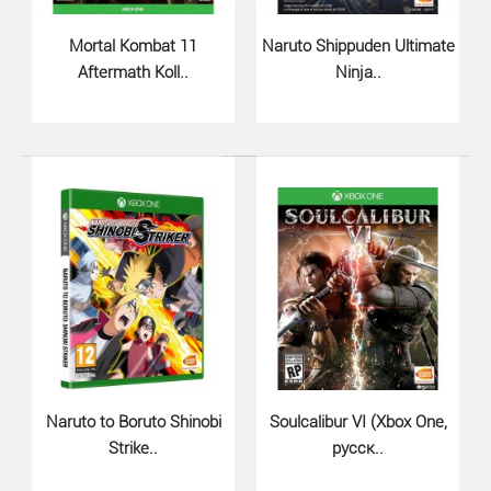
Mortal Kombat 11
Naruto Shippuden Ultimate
Tekken 8 (Xbox Series X, русски..
Aftermath Koll..
Ninja..
1120 грн.
Ощутите каждый удар в Tekken 8 для Xbox Series X -
новейшей части легендарной серии файтингов от Ban..
Naruto to Boruto Shinobi
Soulcalibur VI (Xbox One,
Strike..
русск..