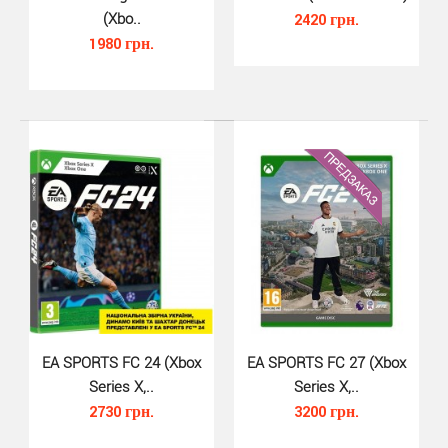
(Xbo..
2420 грн.
1980 грн.
FIFA 23 (Xbox One, русская верс..
620 грн.
FIFA 23 для Xbox One - долгожданная новая часть
легендарного футбольного симулятора от компании EA
S..
EA SPORTS FC 24 (Xbox
EA SPORTS FC 27 (Xbox
Series X,..
Series X,..
2730 грн.
3200 грн.