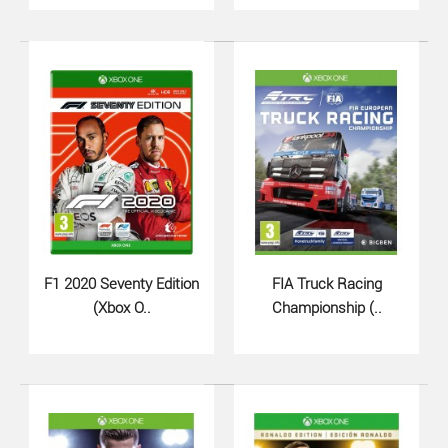
NBA 2K23 (Xbox One)..
690 грн.
F1 2020 Seventy Edition
FIA Truck Racing
(Xbox O..
Championship (..
Почувствуйте отточенный геймплей на ладони по обе
стороны от мяча в NBA 2K23 (Xbox
One)Отправляйтесь..