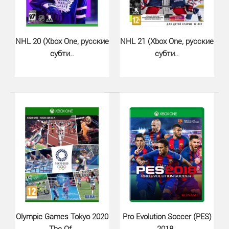
NHL 20 (Xbox One, русские
NHL 21 (Xbox One, русские
субти..
субти..
Need for Speed Unbound (Xbox Se..
1020 грн.
Докажите, что у вас есть все необходимое, чтобы
выиграть The Grand, самое грандиозное соревнование
в..
Olympic Games Tokyo 2020
Pro Evolution Soccer (PES)