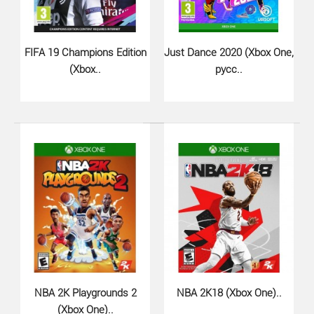
Big Rumble Boxing Creed Champions для Xbox One -
выйдите на ринг, чтобы продемонстрировать свои
бокс..
FIFA 19 Champions Edition
Just Dance 2020 (Xbox One,
(Xbox..
русс..
NBA 2K Playgrounds 2
NBA 2K18 (Xbox One)..
(Xbox One)..
WRC 9 (Xbox One, русские субтит..