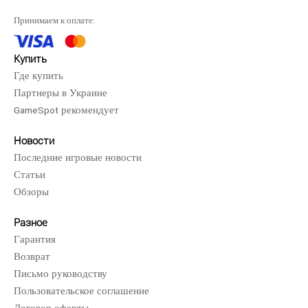
EA Sports WRC для Xbox Series X - создайте раллийную
Принимаем к оплате:
машину своей мечты и управляйте ею в режиме «Ст..
Купить
Где купить
Партнеры в Украине
GameSpot рекомендует
Новости
Последние игровые новости
Статьи
Обзоры
Разное
Гарантия
Возврат
Письмо руководству
Пользовательское соглашение
NHL 24 (Xbox One)..