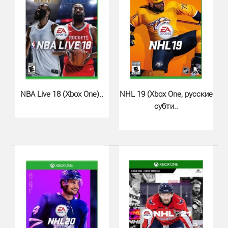
Pro Evolution Soccer (PES) 2018..
1000 грн.
NBA Live 18 (Xbox One)..
NHL 19 (Xbox One, русские
субти..
PES 2018 для Xbox - это следующая часть знаменитого
футбольного симулятора с улучшенной графикой, ..