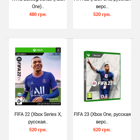
One)..
верс..
480 грн.
520 грн.
NBA 2K22 (Xbox One)..
390 грн.
В NBA 2K22 на Xbox One вся баскетбольная вселенная
находится в ваших руках. Играйте сейчас в ре..
FIFA 22 (Xbox Series X,
FIFA 23 (Xbox One, русская
русская..
верс..
520 грн.
620 грн.