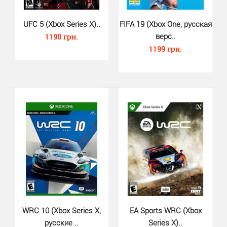
UFC 5 (Xbox Series X)..
FIFA 19 (Xbox One, русская
FIFA 23 (Xbox Series X, русская..
1190 грн.
верс..
480 грн.
1199 грн.
FIFA 23 для Xbox Series X - долгожданная новая часть
легендарного футбольного симулятора от ком..
WRC 10 (Xbox Series X,
EA Sports WRC (Xbox
русские ..
Series X)..