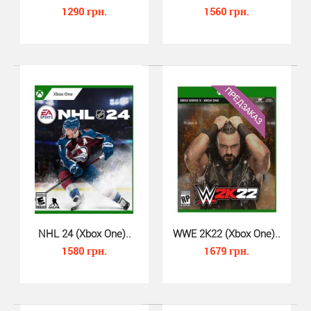
1290 грн.
1560 грн.
WWE Battlegrounds (Xbox One)..
480 грн.
WWE Battlegrounds (Xbox One) — новая
ошеломительная аркада, где ваши любимые
NHL 24 (Xbox One)..
WWE 2K22 (Xbox One)..
суперзвёзды и легенды W..
1580 грн.
1679 грн.