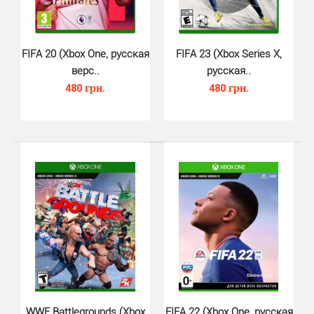
NBA 2K21 (Xbox Series X)..
FIFA 20 (Xbox One, русская
FIFA 23 (Xbox Series X,
190 грн.
верс..
русская..
480 грн.
480 грн.
NBA 2K21 для Xbox Series X — новая часть всемирно
известной серии баскетбольных симуляторов NBA
2K.N..
WWE Battlegrounds (Xbox
FIFA 22 (Xbox One, русская