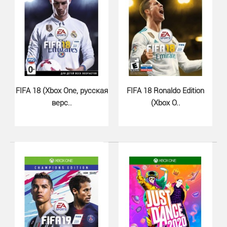
FIFA 18 (Xbox One, русская
FIFA 18 Ronaldo Edition
верс..
(Xbox O..
Big Rumble Boxing Creed Champio..
820 грн.