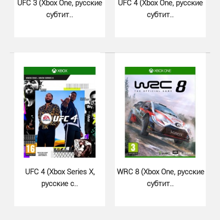
UFC 3 (Xbox One, русские
UFC 4 (Xbox One, русские
субтит..
субтит..
FIFA 19 (Xbox One, русская верс..
1199 грн.
Уже скоро, в конце сентября 2018 года выходит FIFA
2019 для Xbox One.Новая FIFA 19 для Microsoft Xbo..
UFC 4 (Xbox Series X,
WRC 8 (Xbox One, русские
русские с..
субтит..