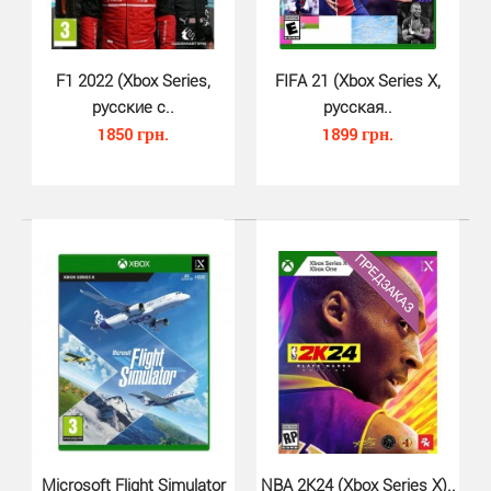
F1 2022 (Xbox Series,
FIFA 21 (Xbox Series X,
FIFA 22 для Xbox Series X - долгожданная новая часть
русские с..
русская..
легендарного футбольного симулятора о..
1850 грн.
1899 грн.
Microsoft Flight Simulator
NBA 2K24 (Xbox Series X)..