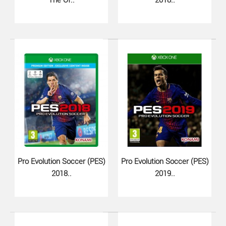
The Of..
2018..
Pro Evolution Soccer (PES)
Pro Evolution Soccer (PES)
Pro Evolution Soccer (PES) 2021..
2018..
2019..
1189 грн.