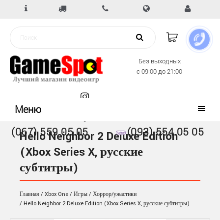
Без выходных
с 09:00 до 21:00
Меню
(067) 559 05 05
(093) 554 05 05
Hello Neighbor 2 Deluxe Edition
(Xbox Series X, русские
субтитры)
Главная
Xbox One
Игры
Хоррор/ужастики
Hello Neighbor 2 Deluxe Edition (Xbox Series X, русские субтитры)