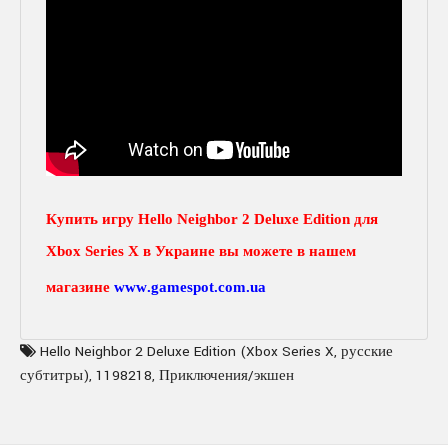
Купить игру Hello Neighbor 2 Deluxe Edition для
Xbox Series X
в Украине вы можете в нашем
магазине
www
.
gamespot
.
com
.
ua
Hello Neighbor 2 Deluxe Edition (Xbox Series X
,
русские
субтитры)
,
1198218
,
Приключения/экшен