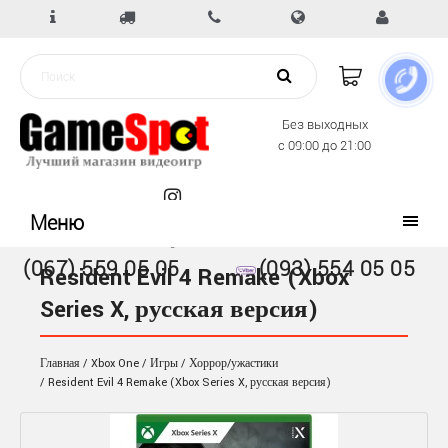
Без выходных
с 09:00 до 21:00
Меню
(067) 559 05 05
(093) 554 05 05
Resident Evil 4 Remake (Xbox
Series X, русская версия)
Главная
Xbox One
Игры
Хоррор/ужастики
Resident Evil 4 Remake (Xbox Series X, русская версия)