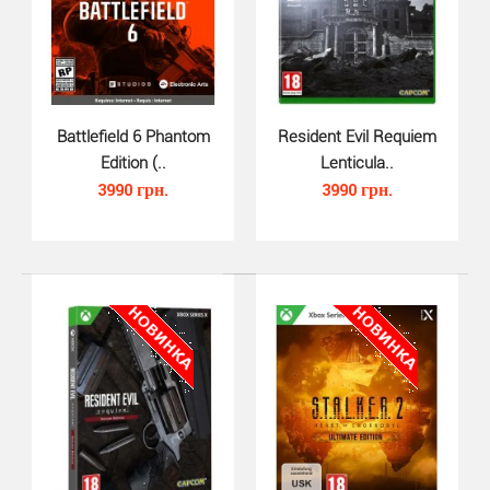
S.T.A.L.K.E.R. 2 Limited Editio..
2850 грн.
Battlefield 6 Phantom
Resident Evil Requiem
Edition (..
Lenticula..
3990 грн.
3990 грн.
S.T.A.L.K.E.R. 2 Limited Edition для Xbox Series X -
откройте для себя обширную Чернобыльскую зону о..