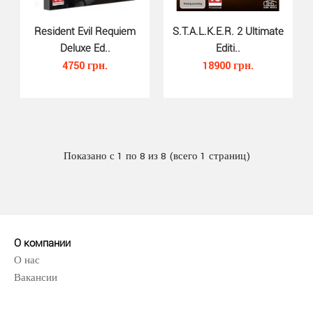
Resident Evil Requiem
S.T.A.L.K.E.R. 2 Ultimate
Deluxe Ed..
Editi..
4750 грн.
18900 грн.
Battlefield 6 (Xbox Series X)..
2870 грн.
Показано с 1 по 8 из 8 (всего 1 страниц)
Вот истинное лицо тотальной войны. Сражайтесь в
напряжённых пехотных боях. Рассекайте небо в
воздушн..
О компании
О нас
Вакансии