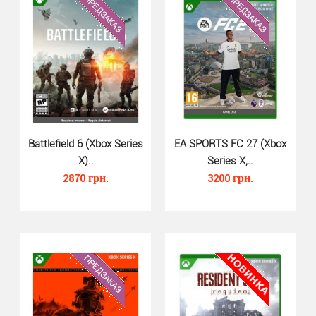
LEGO Batman Legacy of the Dark Knight для Xbox Series X
- путь Брюса Уэйна от истоков до легенды: он..
Battlefield 6 (Xbox Series
EA SPORTS FC 27 (Xbox
X)..
Series X,..
2870 грн.
3200 грн.