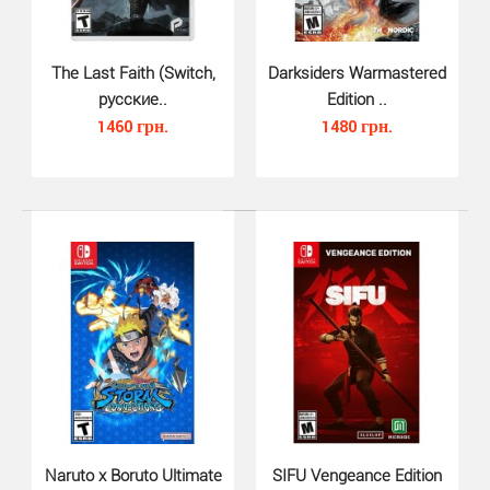
Dragon Ball Xenoverse 2 (Switch..
1040 грн.
The Last Faith (Switch,
Darksiders Warmastered
русские..
Edition ..
1460 грн.
1480 грн.
В игре Dragon Ball Xenoverse 2 (Switch) также доступен
DLC Pack 2: играйте за Majin Buu или AndroidН..
Naruto x Boruto Ultimate
SIFU Vengeance Edition