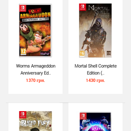
Worms Armageddon
Mortal Shell Complete
Anniversary Ed..
Edition (..
1370 грн.
1430 грн.
Asterix and Obelix Heroes (Swit..
1040 грн.