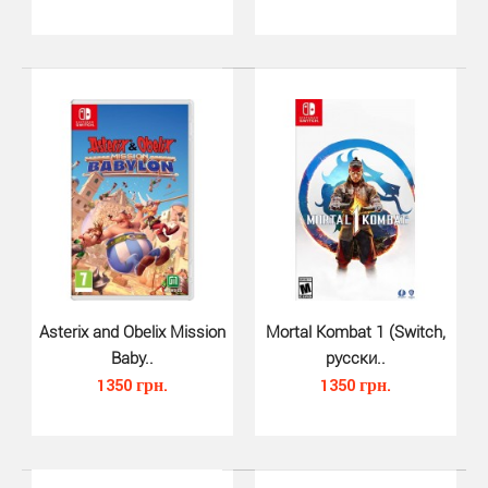
Street Fighter 30th Anniversary..
1030 грн.
Asterix and Obelix Mission
Mortal Kombat 1 (Switch,
Baby..
русски..
1350 грн.
1350 грн.
Серия файтингов Stret Fighter отмечает 30-летний
юбилей! И чтобы отметить свое 30-летие Capcom..