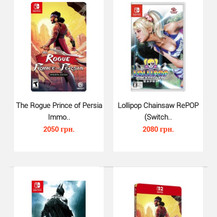
The Rogue Prince of Persia
Lollipop Chainsaw RePOP
Capcom Belt Collection (Switch)..
Immo..
(Switch..
1290 грн.
2050 грн.
2080 грн.
Эта обширная коллекция включает в себя 7
классических игр, каждая из которых имеет различные
вариант..