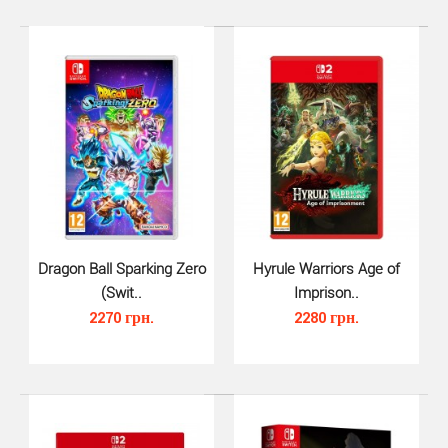
Asterix and Obelix Mission Baby..
1350 грн.
Dragon Ball Sparking Zero
Hyrule Warriors Age of
(Swit..
Imprison..
Asterix and Obelix Mission Babylon для Nintendo Switch -
2270 грн.
2280 грн.
окунитесь в совершенно новое эпическое прик..