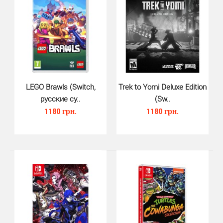
TMNT Arcade Wrath of the Mutants для Nintendo Switch -
Откройте для себя классическую аркадную игру ..
LEGO Brawls (Switch,
Trek to Yomi Deluxe Edition
русские су..
(Sw..
1180 грн.
1180 грн.