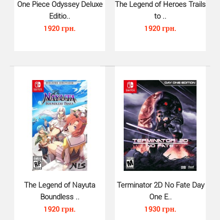
Teenage Mutant Ninja Turtles: T..
One Piece Odyssey Deluxe
The Legend of Heroes Trails
1250 грн.
Editio..
to ..
1920 грн.
1920 грн.
Тринадцать классических игр Teenage Mutant Ninja
Turtles в одной невероятной упаковкеДобавлена ​​онл..
The Legend of Nayuta
Terminator 2D No Fate Day
Boundless ..
One E..
1920 грн.
1930 грн.