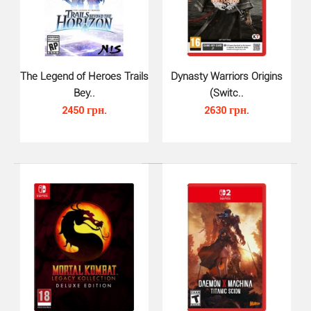
Mor..
The Legend of Heroes Trails
Dynasty Warriors Origins
Bey..
(Switc..
2450 грн.
2630 грн.
Worms Armageddon Anniversary Ed..
1370 грн.