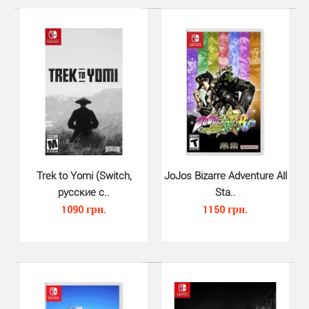
Trek to Yomi (Switch,
JoJos Bizarre Adventure All
русские с..
Sta..
1090 грн.
1150 грн.
TMNT Arcade Wrath of the Mutant..
880 грн.