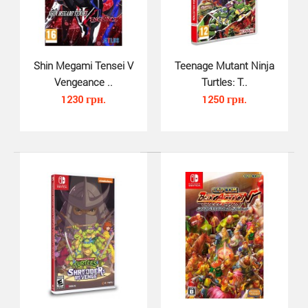
Ghostrunner (Switch, русская ве..
920 грн.
Shin Megami Tensei V
Teenage Mutant Ninja
Vengeance ..
Turtles: T..
1230 грн.
1250 грн.
Ghostrunner для Nintendo Switch — эта жестокая игра-
слэшер от первого лица с супердинамичным сюжето..