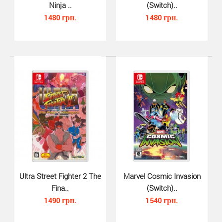
Ninja ..
(Switch)..
1480 грн.
1480 грн.
South Park Snow Day (Switch)..
1080 грн.
South Park Snow Day для Nintendo Switch - пробейтесь
с боем через заснеженный город Южный Парк в это..
Ultra Street Fighter 2 The
Marvel Cosmic Invasion
Fina..
(Switch)..
1490 грн.
1540 грн.