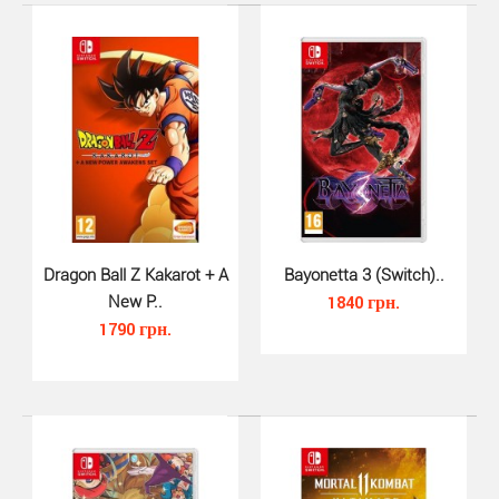
Trek to Yomi Deluxe Edition (Sw..
Dragon Ball Z Kakarot + A
Bayonetta 3 (Switch)..
1180 грн.
New P..
1840 грн.
1790 грн.
Trek to Yomi Deluxe Edition для Nintendo Switch - это
кинематографическое представление. Захватывающ..