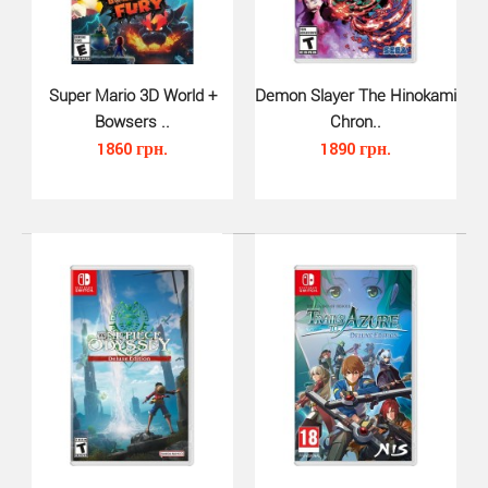
Shin Megami Tensei V Vengeance для Nintendo Switch -
сказка о мести или творении: какой путь вы выбе..
Super Mario 3D World +
Demon Slayer The Hinokami
Bowsers ..
Chron..
1860 грн.
1890 грн.