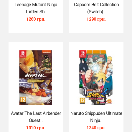
Teenage Mutant Ninja
Capcom Belt Collection
Turtles Sh..
(Switch)..
1260 грн.
1290 грн.
Asterix and Obelix Slap Them Al..
950 грн.
Asterix and Obelix Slap Them All! 2 для Nintendo Switch -
в тихую деревенскую жизнь Астерикса, Обели..
Avatar The Last Airbender
Naruto Shippuden Ultimate
Quest..
Ninja..
1310 грн.
1340 грн.