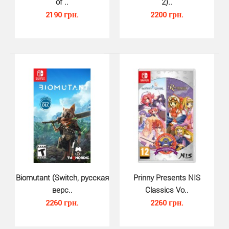
of ..
2)..
Naruto Shippuden Ultimate Ninja..
2190 грн.
2200 грн.
1340 грн.
Последняя часть знаменитой серии Storm вот-вот
появится в продаже и Вы сможете воспользоваться и
про..
Biomutant (Switch, русская
Prinny Presents NIS
верс..
Classics Vo..
2260 грн.
2260 грн.