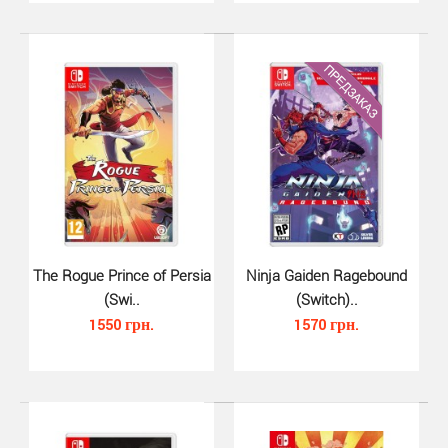
F.I.S.T. Forged In Shadow Torch..
1090 грн.
The Rogue Prince of Persia
Ninja Gaiden Ragebound
(Swi..
(Switch)..
1550 грн.
1570 грн.
FIST: Forged In Shadow Torch Limited Edition для
Nintendo Switch разработанная Microids в Шанхае, пр..