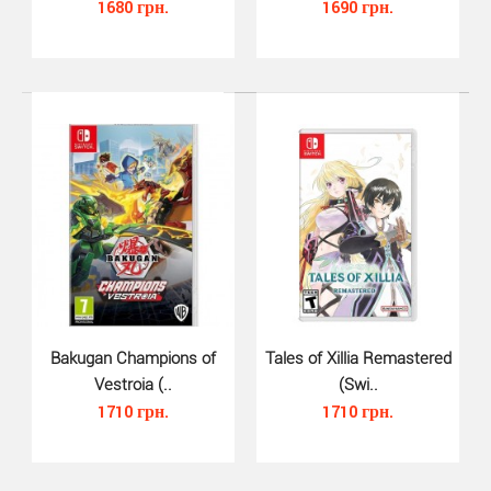
1680 грн.
1690 грн.
LEGO Brawls (Switch, русские су..
1180 грн.
НАСТРАИВАЕМЫЕ БРАУЛЕРЫ. Игроки могут
смешивать и подбирать официальные кубики LEGO,
чтобы создавать ..
Bakugan Champions of
Tales of Xillia Remastered
Vestroia (..
(Swi..
1710 грн.
1710 грн.