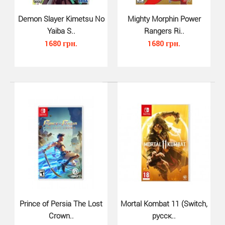
JoJos Bizarre Adventure All Sta..
1150 грн.
Demon Slayer Kimetsu No
Mighty Morphin Power
Yaiba S..
Rangers Ri..
1680 грн.
1680 грн.
Jojos Bizarre Adventure: All-Star Battle R для Nintendo
Switch страстно передает художественный стил..
Prince of Persia The Lost
Mortal Kombat 11 (Switch,
Crown..
русск..