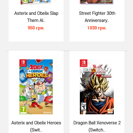
Asterix and Obelix Slap
Street Fighter 30th
Them Al..
Anniversary..
950 грн.
1030 грн.
AEW Fight Forever (Switch)..
860 грн.
AEW: Fight Forever, разработанная компанией YUKE's Co,
Ltd., создавшей множество игр о борьбе, прода..
Asterix and Obelix Heroes
Dragon Ball Xenoverse 2
(Swit..
(Switch..