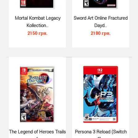
Mortal Kombat Legacy
Sword Art Online Fractured
Avatar The Last Airbender Quest for Balance для Nintendo
Kollection..
Dayd..
Switch - исследуйте мир Аватара и путешеств..
2150 грн.
2180 грн.
The Legend of Heroes Trails
Persona 3 Reload (Switch