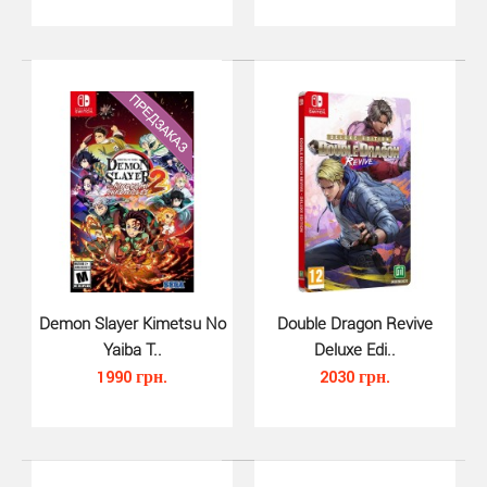
Teenage Mutant Ninja Turtles Sh..
1260 грн.
ГЕРОИ В ПАНЦИРЯХПереосмысленный геймплей
Teenage Mutant Ninja Turtles: Shredder’s Revenge
Demon Slayer Kimetsu No
Double Dragon Revive
основан на..
Yaiba T..
Deluxe Edi..
1990 грн.
2030 грн.