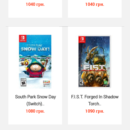
1040 грн.
1040 грн.
Darksiders III (Switch, русская..
870 грн.
South Park Snow Day
F.I.S.T. Forged In Shadow
(Switch)..
Torch..
1080 грн.
1090 грн.
Darksiders III для Nintendo Switch - это долгожданное
продолжение популярной серии Darksiders.Darksi..