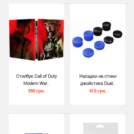
DualSense Gioteck Hex Camo Silicone Skin для PS5 -
высокока..
Стилбук Call of Duty
Насадки на стики
Modern War..
джойстика Dual..
390 грн.
410 грн.
Насадки на стики джойстика DS5 ..