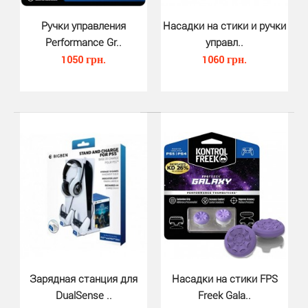
Ручки управления
Насадки на стики и ручки
Насадки на стики джойстика Dual..
Performance Gr..
управл..
410 грн.
1050 грн.
1060 грн.
Насадки на стики джойстика DualSense Silicone Thumb
Grips 8шт на PS5 от Piranha - прочные высококаче..
Зарядная станция для
Насадки на стики FPS
DualSense ..
Freek Gala..