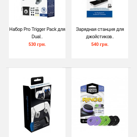
Набор Pro Trigger Pack для
Зарядная станция для
Насадки на стики джойстика Dual..
Dual..
джойстиков..
350 грн.
530 грн.
540 грн.
Насадки на стики джойстика DualSense Silicone Thumb
Grips Medium and Tall на PS5 от Piranha - прочны..