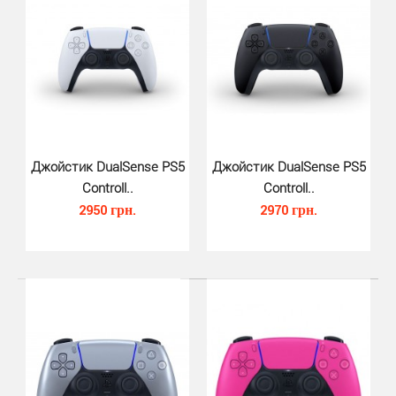
Джойстик DualSense PS5
Джойстик DualSense PS5
Controll..
Controll..
2950 грн.
2970 грн.
Крепление настенное для PS5 (Vi..
780 грн.
Настенное крепление для PS5 — это специально
разработанная конструкция, которая позволяет помес..