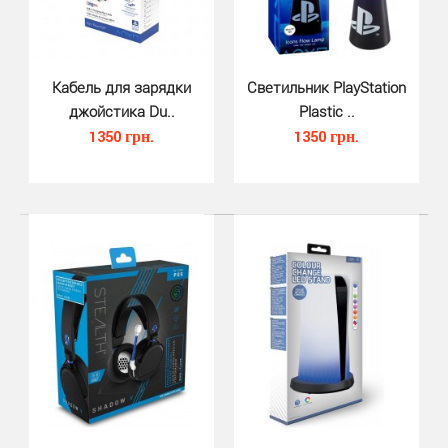
Кабель для зарядки
Светильник PlayStation
Набор Pro Trigger Pack для DualSense PS5 (Nacon) -
джойстика Du..
Plastic ..
использование накладок позволяет сделать использо..
1350 грн.
1350 грн.