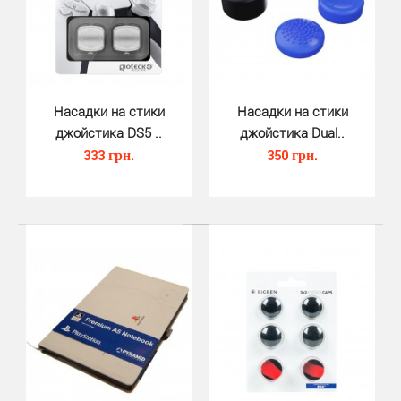
Насадки на стики джойстика Dual..
280 грн.
Насадки на стики
Насадки на стики
джойстика DS5 ..
джойстика Dual..
333 грн.
350 грн.
Насадки на стики Thumb Treadz для джойстика
DualSense 5 были придуманы специально для того,
чтобы ув..