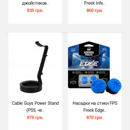
джойстиков..
Freek Infe..
830 грн.
860 грн.
Набор насадок и накладок для Du..
380 грн.
Высококачественные и максимально удобные насадки
и накладки для DualSense 5 (Don One) помогут вам ко..
Cable Guys Power Stand
Насадки на стики FPS
(PS5, че..
Freek Edge..
870 грн.
870 грн.