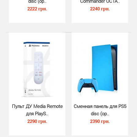
disc (ор..
Commander OCTA..
2222 грн.
2240 грн.
Набор зарядных кабелей для PS5(..
660 грн.
Набор зарядных кабелей для PS5(4m) Braided Fast
Charge and Play Cable TWIN Pack (4 м, Imp Tech) - вы..
Пульт ДУ Media Remote
Сменная панель для PS5
для PlayS..
disc (ор..
2290 грн.
2390 грн.