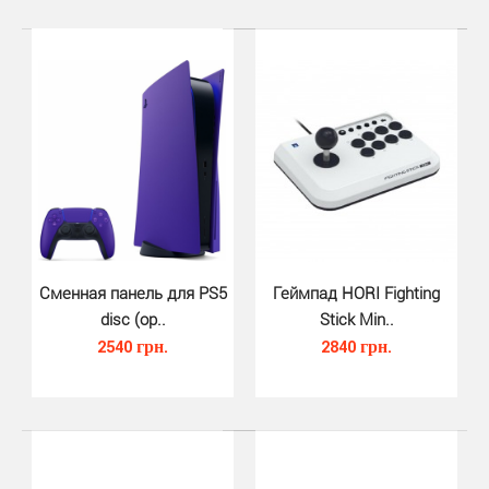
Кабель для зарядки джойстика Du..
690 грн.
Сменная панель для PS5
Геймпад HORI Fighting
disc (ор..
Stick Min..
DON ONE - USBC300 - кабель USB C длиной 3 м для
2540 грн.
2840 грн.
зарядки и передачи данных для геймеров , которы..