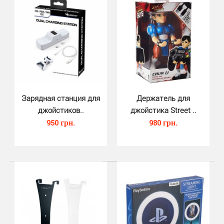
ORB) - очень удобный аксессуар для зарядки и пер..
Зарядная станция для
Держатель для
джойстиков..
джойстика Street ..
950 грн.
980 грн.
Стилбук Call of Duty Modern War..
390 грн.