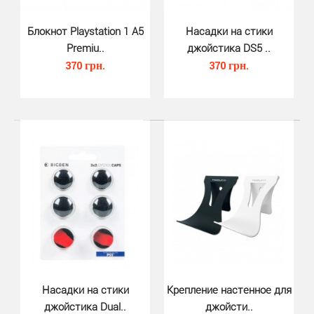
Блокнот Playstation 1 A5
Насадки на стики
Premiu..
джойстика DS5 ..
370 грн.
370 грн.
Накладки на триггеры джойстика ..
320 грн.
Эти накладки накладываются на на 4 кнопки: L2,R2, а
также левый и правый стики контроллера.&nbs..
Насадки на стики
Крепление настенное для
джойстика Dual..
джойсти..