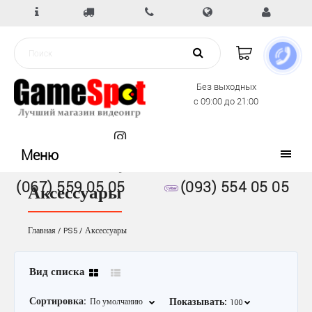
Без выходных
с 09:00 до 21:00
Меню
(067) 559 05 05
(093) 554 05 05
Аксессуары
Главная
PS5
Аксессуары
Вид списка
Сортировка:
Показывать: