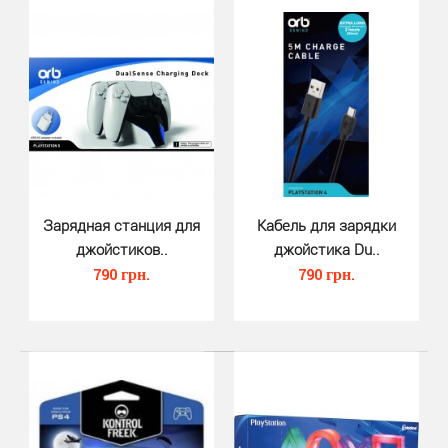
Насадки на стики джойстика DS5 Thumb Grip (BigBen) -
насадки для стика для большого пальца изготовле..
Зарядная станция для
Кабель для зарядки
джойстиков..
джойстика Du..
790 грн.
790 грн.
Насадки на стики джойстика Dual..