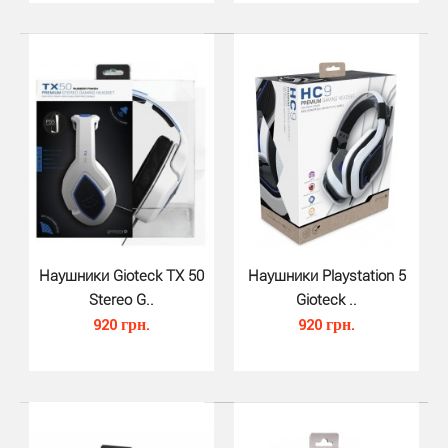
Наушники Gioteck TX 50
Наушники Playstation 5
Кабель для зарядки джойстика PS..
Stereo G..
Gioteck ..
390 грн.
920 грн.
920 грн.
Кабель для зарядки джойстика PS5 и Xbox Series (3м,