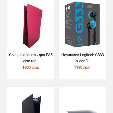
Сменная панель для PS5
Наушники Logitech G333
disc (ор..
In-ear G..
1930 грн.
1990 грн.
Кольца меткости Precision Rings..
630 грн.
УЛУЧШАЕТ ПРИЦЕЛИВАНИЕ: кольца Precision Rings