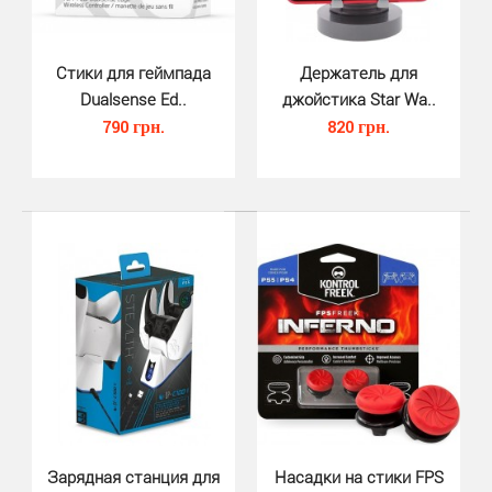
Стики для геймпада
Держатель для
Крепление настенное для джойсти..
Dualsense Ed..
джойстика Star Wa..
380 грн.
790 грн.
820 грн.
Настенное крепление для джойстиков DualSense PS5
(PS4, XBOX) — это конструкция, которая защища..
Зарядная станция для
Насадки на стики FPS