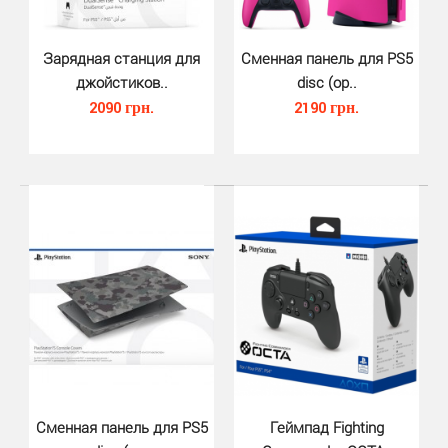
Зарядная станция для
Сменная панель для PS5
джойстиков..
disc (ор..
Светильник Playstation Icons Box Light (Paladone) - эта
2090 грн.
2190 грн.
световая коробочка с иконками Playstation по..
Сменная панель для PS5
Геймпад Fighting