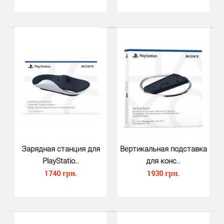
Насадки на стики джойстика DS5 ..
540 грн.
Зарядная станция для
Вертикальная подставка
Силиконовые насадки-джойстики обеспечивают
PlayStatio..
для конс..
полный контроль, удобство и точность во время
1740 грн.
1930 грн.
видеоигр.Фу..