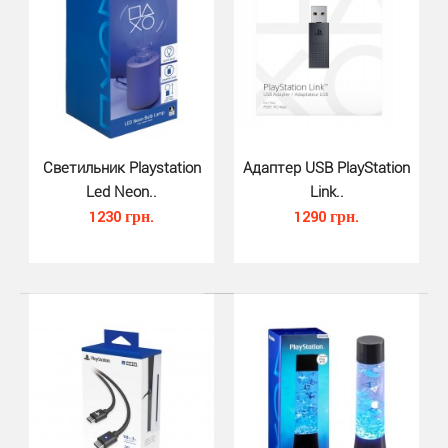
подходит для передачи видео 4K. Длина кабеля состав..
Светильник Playstation
Адаптер USB PlayStation
Led Neon..
Link..
1230 грн.
1290 грн.
Набор Pro Trigger Pack для Dual..
530 грн.