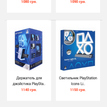
1080 грн.
1090 грн.
Подстаканники металлические Pla..
410 грн.
Металлические подстаканники PlayStation Metal
Coasters PS5 от компании Paladone - прекрасный
Держатель для
Светильник PlayStation
джойстика PlaySta..
способ ..
Icons Li..
1140 грн.
1150 грн.