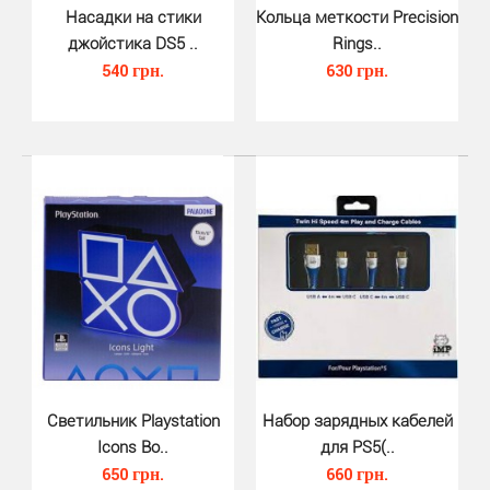
Насадки на стики
Кольца меткости Precision
джойстика DS5 ..
Rings..
540 грн.
630 грн.
Блокнот Playstation 1 A5 Premiu..
370 грн.
Блокнот Playstation 1 A5 Premium Notebook (Pyramid) -
отличный помощник, который всегда под рук..
Светильник Playstation
Набор зарядных кабелей
Icons Bo..
для PS5(..
650 грн.
660 грн.