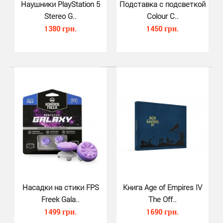
Наушники PlayStation 5
Подставка с подсветкой
Stereo G..
Colour C..
Зарядная станция для джойстиков..
1380 грн.
1450 грн.
540 грн.
Зарядная станция для джойстиков DualSense (PS5, iMP
Tech) - предлагая возможности быстрой зарядки и ..
Насадки на стики FPS
Книга Age of Empires IV
Freek Gala..
The Off..
1499 грн.
1690 грн.