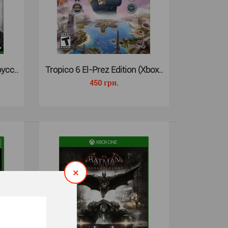
са. 3 года назад ..
русс..
Tropico 6 El-Prez Edition (Xbox..
450 грн.
я Xbox One - это игра в жанре трехмерного файтинга,
тся продолжением полю..
×