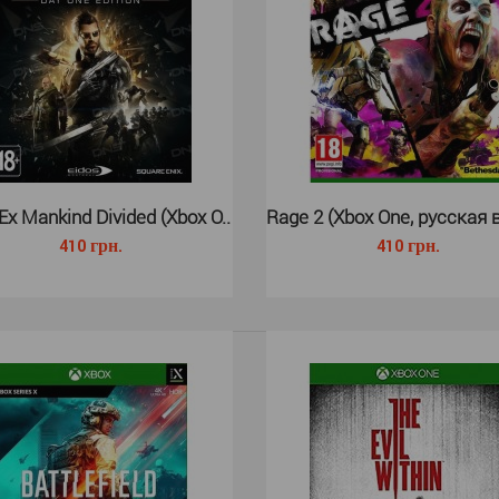
Chivalry 2 (Xbox One, русские с..
Слэшер Chival
270 грн.
средневековым
Ex Mankind Divided (Xbox O..
Rage 2 (Xbox One, русская в
410 грн.
410 грн.
Tom Clancys Rainbow Six Extract..
Rainbow Six Ex
270 грн.