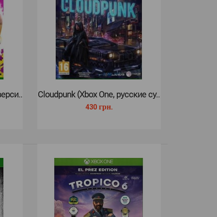
ry 2 для Xbox One посвящен грандиозным
 сражениям. Игроки станут участника..
ерси..
Cloudpunk (Xbox One, русские су..
430 грн.
traction для Xbox One - погрузит вас в атмосферу