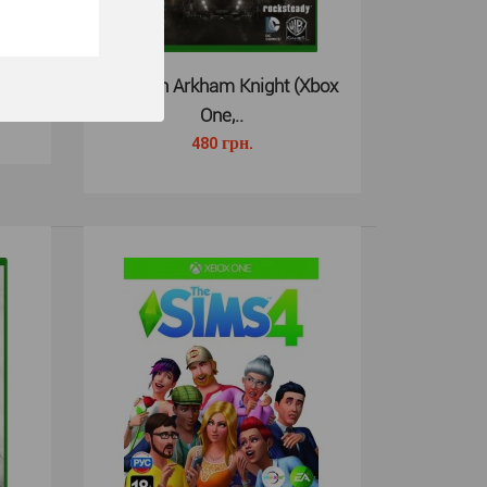
усск..
Batman Arkham Knight (Xbox
One,..
ter Collection Xbox One - это компиляция из двух игр
480 грн.
y Potter, в состав..
 Xbox One вся баскетбольная вселенная находится в
грайте сейчас в ре..