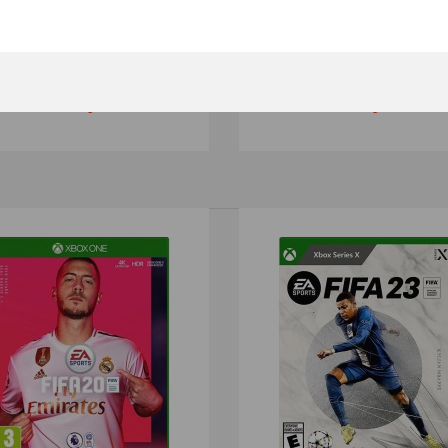
lefield V (Xbox One, русска..
Darksiders III (Xbox One, р
460 грн.
460 грн.
LEGO Harry Potter Collection (X..
LEGO Harry Pot
390 грн.
серии LEGO Harr
NBA 2K22 (Xbox One)..
В NBA 2K22 на
390 грн.
ваших руках. И