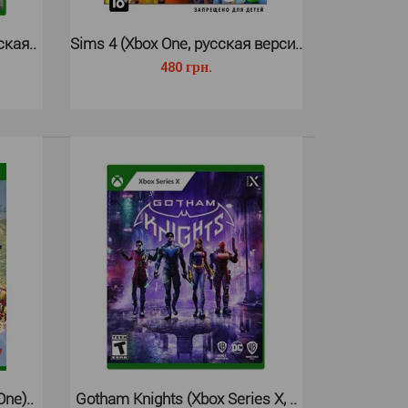
ская..
Sims 4 (Xbox One, русская верси..
480 грн.
Xbox Series X вся баскетбольная вселенная
ших руках. Играйте сейчас..
ne)..
Gotham Knights (Xbox Series X, ..