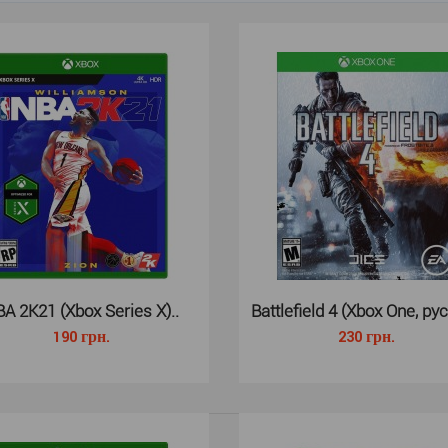
NBA 2K21 (Xbox One)..
NBA 2K21 для 
190 грн.
баскетбольных
A 2K21 (Xbox Series X)..
Battlefield 4 (Xbox One, рус
190 грн.
230 грн.
NBA 2K21 (Xbox Series X)..
NBA 2K21 для X