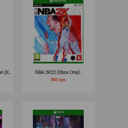
ольных симуляторов NBA 2K.N..
n (X..
NBA 2K22 (Xbox One)..
390 грн.
БУ для Xbox One – непревзойденный боевой экшн,
нь между игрой и реальност..