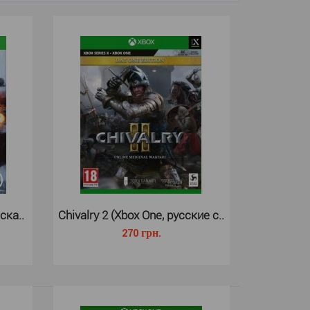
Xbox One — новая часть всемирно известной серии
 симуляторов NBA 2K.NBA 2K..
ска..
Chivalry 2 (Xbox One, русские с..
270 грн.
box Series X — новая часть всемирно известной