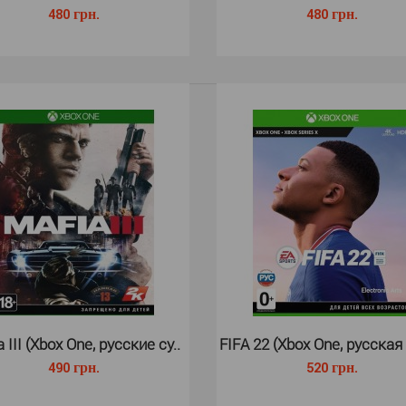
480 грн.
480 грн.
Deus Ex Mankind Divided (Xbox O..
Сюжет игры De
410 грн.
противостояни
 III (Xbox One, русские су..
FIFA 22 (Xbox One, русская 
Rage 2 (Xbox One, русская верси..
490 грн.
520 грн.
Rage 2 Xbox O
410 грн.
Rage.Rage 2 дл