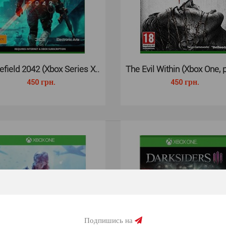
постапокалипси
lefield 2042 (Xbox Series X..
The Evil Within (Xbox One, 
450 грн.
450 грн.
Injustice 2 (Xbox One, русские ..
Injustice 2 дл
360 грн.
которая являе
Подпишись на