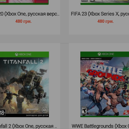
20 (Xbox One, русская верс..
FIFA 23 (Xbox Series X, рус
480 грн.
480 грн.
NBA 2K22 (Xbox Series X)..
В NBA 2K22 на 
390 грн.
находится в ва
nfall 2 (Xbox One, русская ..
WWE Battlegrounds (Xbox O