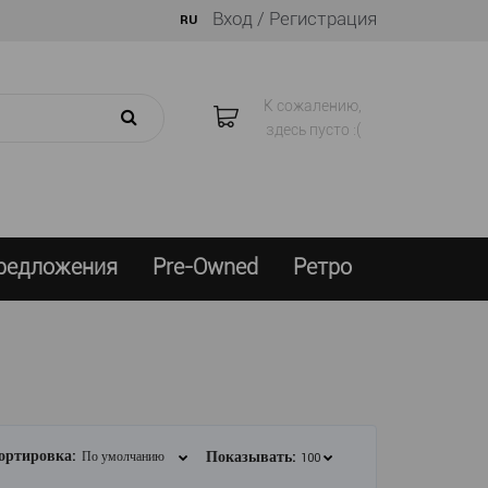
Вход /
Регистрация
RU
К сожалению,
здесь пусто :(
предложения
Pre-Owned
Ретро
ортировка:
Показывать: