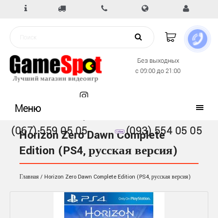
Без выходных
с 09:00 до 21:00
Меню
(067) 559 05 05
(093) 554 05 05
Horizon Zero Dawn Complete
Edition (PS4, русская версия)
Главная
Horizon Zero Dawn Complete Edition (PS4, русская версия)