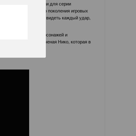
нажей и традиционными для серии
ая с нуля для текущего поколения игровых
овень - вы сможете увидеть каждый удар,
 знакомых фанатам персонажей и
ак Диего и молодая ученая Нико, которая в