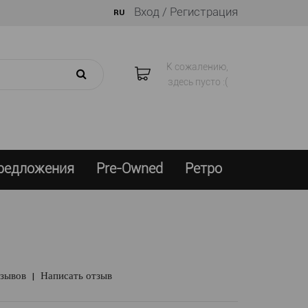
Вход /
Регистрация
RU
К сожалению,
здесь пусто :(
предложения
Pre-Owned
Ретро
тзывов
|
Написать отзыв