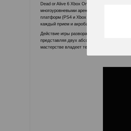
Dead or Alive 6 Xbox One - это захватыва
многоуровневыми аренами. Шестая часть куль
платформ (PS4 и Xbox One). Переработанны
каждый прием и акробатический кульбит и д
Действие игры разворачивается после собы
представляя двух абсолютно новых героев. 
мастерстве владеет технологичным оружием