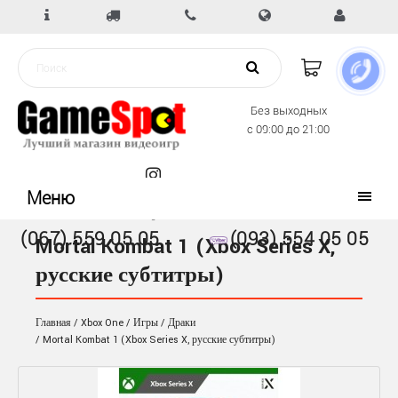
Без выходных
с 09:00 до 21:00
Меню
(067) 559 05 05
(093) 554 05 05
Mortal Kombat 1 (Xbox Series X,
русские субтитры)
Главная
Xbox One
Игры
Драки
Mortal Kombat 1 (Xbox Series X, русские субтитры)