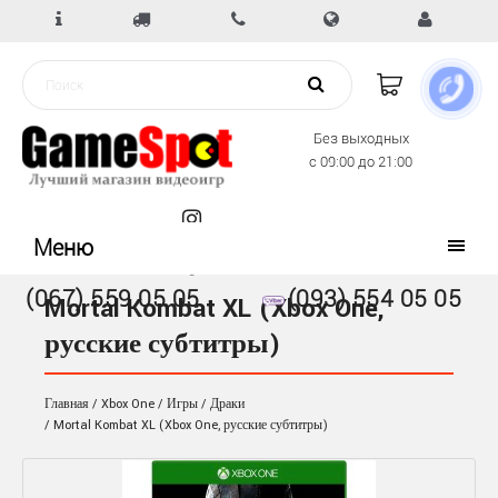
Без выходных
с 09:00 до 21:00
Меню
(067) 559 05 05
(093) 554 05 05
Mortal Kombat XL (Xbox One,
русские субтитры)
Главная
Xbox One
Игры
Драки
Mortal Kombat XL (Xbox One, русские субтитры)